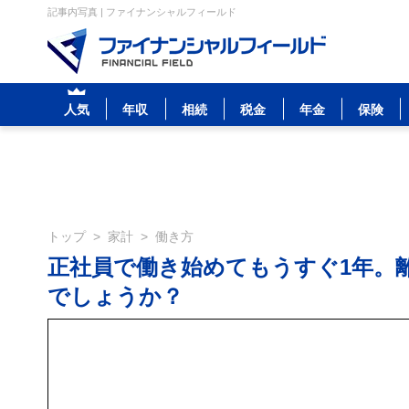
記事内写真 | ファイナンシャルフィールド
人気
年収
相続
税金
年金
保険
トップ
>
家計
>
働き方
正社員で働き始めてもうすぐ1年。
でしょうか？