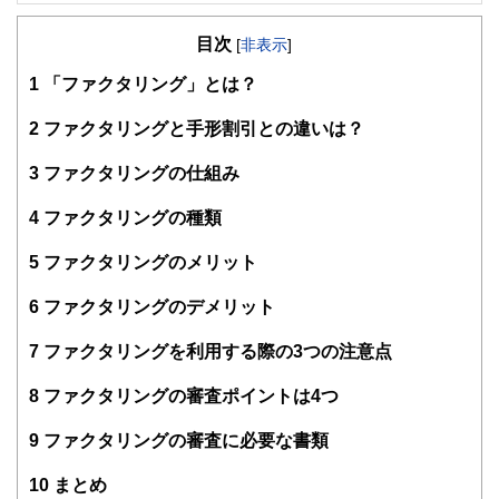
FinancialField編集部は、金融、経済に関する記事を、日々
の暮らしにどのような影響を与えるかという視点で、お金の
目次
知識がない方でも理解できるようわかりやすく発信していま
[
非表示
]
す。
1
「ファクタリング」とは？
編集部のメンバーは、ファイナンシャルプランナーの資格取
得者を中心に「お金や暮らし」に関する書籍・雑誌の編集経
2
ファクタリングと手形割引との違いは？
験者で構成され、企画立案から記事掲載まですべての工程に
関わることで、読者目線のコンテンツを追求しています。
3
ファクタリングの仕組み
FinancialFieldの特徴は、ファイナンシャルプランナー、弁
4
ファクタリングの種類
護士、税理士、宅地建物取引士、相続診断士、住宅ローンア
ドバイザー、DCプランナー、公認会計士、社会保険労務
士、行政書士、投資アナリスト、キャリアコンサルタントな
5
ファクタリングのメリット
ど150名以上の有資格者を執筆者・監修者として迎え、むず
かしく感じられる年金や税金、相続、保険、ローンなどの話
6
ファクタリングのデメリット
をわかりやすく発信している点です。
7
ファクタリングを利用する際の3つの注意点
このように編集経験豊富なメンバーと金融や経済に精通した
執筆者・監修者による執筆体制を築くことで、内容のわかり
8
ファクタリングの審査ポイントは4つ
やすさはもちろんのこと、読み応えのあるコンテンツと確か
な情報発信を実現しています。
9
ファクタリングの審査に必要な書類
私たちは、快適でより良い生活のアイデアを提供するお金の
コンシェルジュを目指します。
10
まとめ