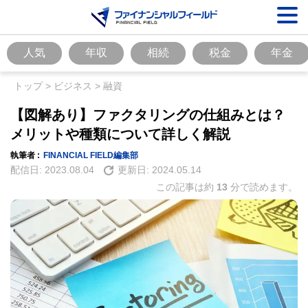
人気
年収
相続
税金
年金
トップ
>
ビジネス
>
融資
【図解あり】ファクタリングの仕組みとは？
メリットや種類について詳しく解説
執筆者 :
FINANCIAL FIELD編集部
配信日:
2023.08.04
更新日:
2024.05.14
この記事は約
13
分で読めます。