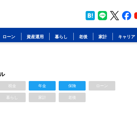
ローン
資産運用
暮らし
老後
家計
キャリア
ル
税金
年金
保険
ローン
暮らし
家計
老後