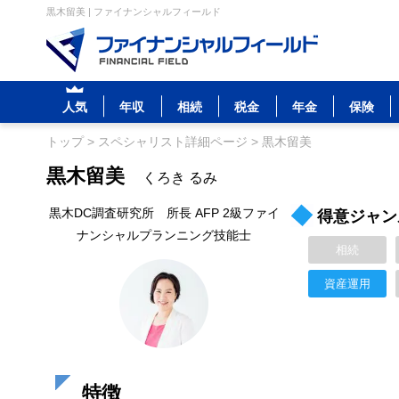
黒木留美 | ファイナンシャルフィールド
人気
年収
相続
税金
年金
保険
トップ
>
スペシャリスト詳細ページ
>
黒木留美
黒木留美
くろき るみ
黒木DC調査研究所 所長 AFP 2級ファイ
得意ジャン
ナンシャルプランニング技能士
相続
資産運用
特徴