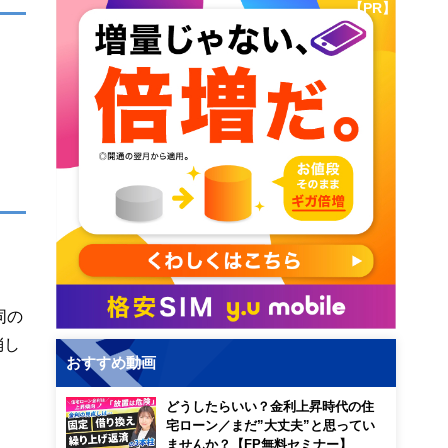
【PR】
同の
消し
おすすめ動画
どうしたらいい？金利上昇時代の住
宅ローン／まだ”大丈夫”と思ってい
ませんか？【FP無料セミナー】