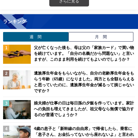
さらに見る
ランキング
週 間
月 間
父が亡くなった後も、母は父の「家族カード」で買い物
を続けています。「自分の名義だから問題ない」と言い
ますが、このまま利用を続けてもよいのでしょうか？
遺族厚生年金をもらいながら、自分の老齢厚生年金をも
らう年齢（65歳）になりました。両方とも全額もらえる
と思っていたのに、遺族厚生年金が減るって損じゃない
ですか？
娘夫婦が仕事の日は毎日孫の夕飯を作っています。家計
への負担も増えてきましたが、祖父母なら無償で協力す
るのが普通でしょうか？
4歳の息子と「新幹線の自由席」で帰省したら、乗客に
「息子さん、お金払ってないから座れないよ」と言われ