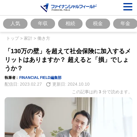
人気
年収
相続
税金
年金
トップ
>
家計
>
働き方
「130万の壁」を超えて社会保険に加入するメ
リットはありますか？ 超えると「損」でしょ
うか？
執筆者 :
FINANCIAL FIELD編集部
配信日:
2023.02.27
更新日:
2024.10.10
この記事は約
3
分で読めます。