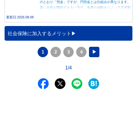
のとおり「預金」ですが、円預金とは仕組みが異なります。
高い金利が期待できる一方で、為替の値動きによって元本割
れする可能性もあります。 この記事では、外貨預金の仕組
更新日:2026.08.08
みや円預金との違い、始める前に知っておきたい注意点を分
かりやすく解説します。
社会保険に加入するメリット
1
2
3
4
▶
1/4