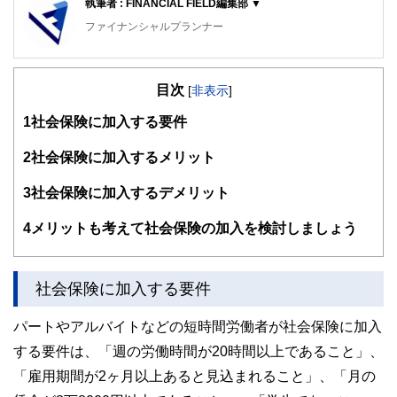
執筆者 : FINANCIAL FIELD編集部 ▼
ファイナンシャルプランナー
FinancialField編集部は、金融、経済に関する記事を、日々
の暮らしにどのような影響を与えるかという視点で、お金の
目次
知識がない方でも理解できるようわかりやすく発信していま
[
非表示
]
す。
1
社会保険に加入する要件
編集部のメンバーは、ファイナンシャルプランナーの資格取
得者を中心に「お金や暮らし」に関する書籍・雑誌の編集経
2
社会保険に加入するメリット
験者で構成され、企画立案から記事掲載まですべての工程に
関わることで、読者目線のコンテンツを追求しています。
3
社会保険に加入するデメリット
FinancialFieldの特徴は、ファイナンシャルプランナー、弁
4
メリットも考えて社会保険の加入を検討しましょう
護士、税理士、宅地建物取引士、相続診断士、住宅ローンア
ドバイザー、DCプランナー、公認会計士、社会保険労務
士、行政書士、投資アナリスト、キャリアコンサルタントな
ど150名以上の有資格者を執筆者・監修者として迎え、むず
社会保険に加入する要件
かしく感じられる年金や税金、相続、保険、ローンなどの話
をわかりやすく発信している点です。
パートやアルバイトなどの短時間労働者が社会保険に加入
このように編集経験豊富なメンバーと金融や経済に精通した
する要件は、「週の労働時間が20時間以上であること」、
執筆者・監修者による執筆体制を築くことで、内容のわかり
やすさはもちろんのこと、読み応えのあるコンテンツと確か
「雇用期間が2ヶ月以上あると見込まれること」、「月の
な情報発信を実現しています。