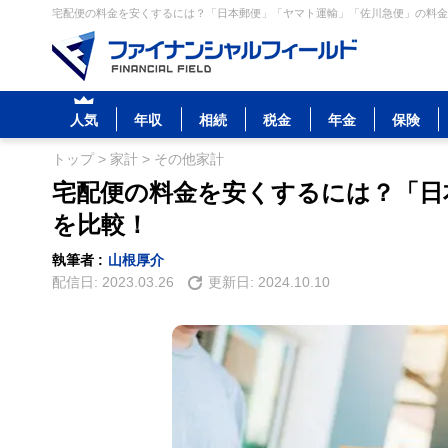
宅配便の料金を安くするには？「日本郵便」「ヤマト運輸」「佐川急便」の料金を
人気
年収
相続
税金
年金
保険
トップ
>
家計
>
その他家計
宅配便の料金を安くするには？「日
を比較！
執筆者 :
山根厚介
配信日:
2023.03.26
更新日:
2024.10.10