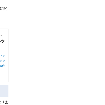
に関
す。
いや
ある
待で
始め
なりま