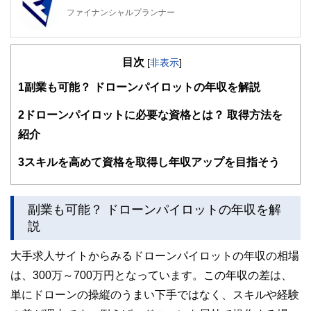
ファイナンシャルプランナー
FinancialField編集部は、金融、経済に関する記事を、日々
の暮らしにどのような影響を与えるかという視点で、お金の
目次
知識がない方でも理解できるようわかりやすく発信していま
[
非表示
]
す。
1
副業も可能？ ドローンパイロットの年収を解説
編集部のメンバーは、ファイナンシャルプランナーの資格取
得者を中心に「お金や暮らし」に関する書籍・雑誌の編集経
2
ドローンパイロットに必要な資格とは？ 取得方法を
験者で構成され、企画立案から記事掲載まですべての工程に
紹介
関わることで、読者目線のコンテンツを追求しています。
FinancialFieldの特徴は、ファイナンシャルプランナー、弁
3
スキルを高めて資格を取得し年収アップを目指そう
護士、税理士、宅地建物取引士、相続診断士、住宅ローンア
ドバイザー、DCプランナー、公認会計士、社会保険労務
士、行政書士、投資アナリスト、キャリアコンサルタントな
副業も可能？ ドローンパイロットの年収を解
ど150名以上の有資格者を執筆者・監修者として迎え、むず
かしく感じられる年金や税金、相続、保険、ローンなどの話
説
をわかりやすく発信している点です。
大手求人サイトからみるドローンパイロットの年収の相場
このように編集経験豊富なメンバーと金融や経済に精通した
執筆者・監修者による執筆体制を築くことで、内容のわかり
は、300万～700万円となっています。この年収の差は、
やすさはもちろんのこと、読み応えのあるコンテンツと確か
単にドローンの操縦のうまい下手ではなく、スキルや経験
な情報発信を実現しています。