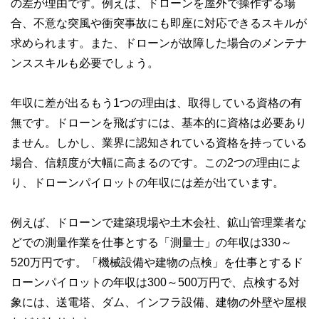
の差が理由です。例えば、ドローンを屋外で操作する場
私たちは、快適でより良い生活のアイデアを提供するお金の
コンシェルジュを目指します。
合、不意な突風や衝突事故にも即座に対応できるスキルが
求められます。また、ドローンが故障した場合のメンテナ
ンススキルも必要でしょう。
年収に差が出るもう1つの理由は、取得している資格の有
無です。ドローンを飛ばすには、基本的に資格は必要あり
ません。しかし、業界に認知されている資格を持っている
場合、信頼度が大幅に高まるのです。この2つの理由によ
り、ドローンパイロットの年収には差が出ています。
例えば、ドローンで建築現場や土木会社、鉱山管理業者な
どでの測量作業を仕事とする「測量士」の年収は330～
520万円です。「機械設備や建物の点検」を仕事とするド
ローンパイロットの年収は300～500万円で、点検する対
象には、送電塔、ダム、インフラ設備、建物の外壁や屋根