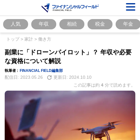
人気
年収
相続
税金
年金
トップ
>
家計
>
働き方
副業に「ドローンパイロット」？ 年収や必要
な資格について解説
執筆者 :
FINANCIAL FIELD編集部
配信日:
2023.05.26
更新日:
2024.10.10
この記事は約
4
分で読めます。