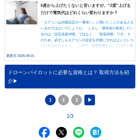
6度から上げたくないと言いますが、“2度”上げる
だけで電気代はどれくらい変わりますか？
「エアコンは28度設定が一番安い」と聞いたことがある人も
いるのではないでしょうか。 しかし、環境省が推奨してい
るのは「設定温度28度」ではなく、「室温28度」です。そ
のため、必ずしもエアコンの設定を28度にすればよいという
わけではありません。 一方で、設定温度を少し上げると消
費電力が減り、電気代の節約につながる可能性があることも
更新日:2026.08.01
事実です。では、26度から28度へ2度上げた場合、電気代は
どれくらい変わるのでしょうか。 本記事では、公的機関の
データをもとに、節約効果の目安と快適に過ごすためのポイ
ドローンパイロットに必要な資格とは？ 取得方法を紹
ントを分かりやすく解説します。
介
1
2
3
▶
1/3