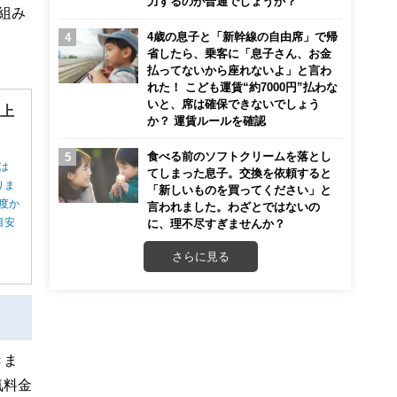
力するのが普通でしょうか？
組み
4歳の息子と「新幹線の自由席」で帰
省したら、乗客に「息子さん、お金
払ってないから座れないよ」と言わ
れた！ こども運賃“約7000円”払わな
いと、席は確保できないでしょう
”上
か？ 運賃ルールを確認
食べる前のソフトクリームを落とし
は
てしまった息子。交換を依頼すると
りま
「新しいものを買ってください」と
度か
言われました。わざとではないの
目安
に、理不尽すぎませんか？
さらに見る
きま
気料金