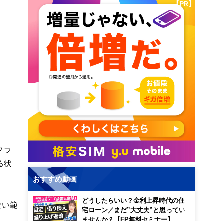
【PR】
クラ
る状
おすすめ動画
どうしたらいい？金利上昇時代の住
ない範
宅ローン／まだ”大丈夫”と思ってい
ませんか？【FP無料セミナー】