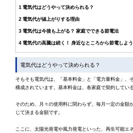
編集部のメンバーは、ファイナンシャルプランナーの資格
案から記事掲載まですべての工程に関わることで、読者目
1
電気代はどうやって決められる？
FinancialFieldの特徴は、ファイナンシャルプラ
2
電気代が値上がりする理由
ー、公認会計士、社会保険労務士、行政書士、投資アナリ
え、むずかしく感じられる年金や税金、相続、保険、ロー
3
電気代は今後も上がる？ 家庭でできる節電法
このように編集経験豊富なメンバーと金融や経済に精通し
4
電気代の高騰は続く！ 身近なところから節電しよう
と、読み応えのあるコンテンツと確かな情報発信を実現し
私たちは、快適でより良い生活のアイデアを提供するお金
電気代はどうやって決められる？
そもそも電気代は、「基本料金」と「電力量料金」、
構成されています。基本料金は、各家庭で契約してい
そのため、月々の使用料に関わらず、毎月一定の金額
じて決まる金額です。
ここに、太陽光発電や風力発電といった、再生可能エ