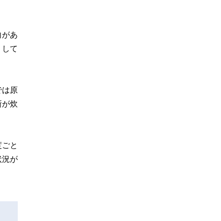
向があ
）して
では原
所が炊
度ごと
状況が