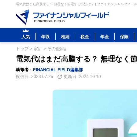
電気代はまだ高騰する？ 無理なく節電する方法は？ | ファイナンシャルフィー
人気
年収
相続
税金
年金
保険
トップ
>
家計
>
その他家計
電気代はまだ高騰する？ 無理なく
執筆者 :
FINANCIAL FIELD編集部
配信日:
2023.07.25
更新日:
2024.10.10