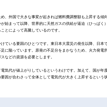
ため、外国で大きな事変が起きれば燃料費調整額も上昇する傾
争が始まって以降、世界的に天然ガスの供給が逼迫（ひっぱく
ることによって高騰しているのです。
かけている要因のひとつです。東日本大震災の発生以降、日本
不足に陥っています。原発の不足分をまかなうため、火力発電
ガスなどの資源を必要とします。
て電気代が値上がりしているというわけです。加えて、国が年
の要因が合わさって全体として電気代が大きく上昇するという