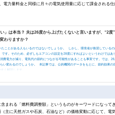
も、電力量料金と同様に月々の電気使用量に応じて課金される仕
い」は本当？ 夫は26度から上げたくないと言いますが、“2度
変わりますか？
いたことがある人もいるのではないでしょうか。 しかし、環境省が推奨しているの
度」です。そのため、必ずしもエアコンの設定を28度にすればよいというわけではあ
消費電力が減り、電気代の節約につながる可能性があることも事実です。では、26
くらい変わるのでしょうか。 本記事では、公的機関のデータをもとに、節約効果の
やすく解説します。
に含まれる「燃料費調整額」というものがキーワードになって
料（主に天然ガスや石炭、石油など）の価格変動に応じて、電