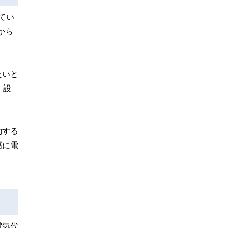
てい
から
たいと
、設
約する
幅に電
電気代