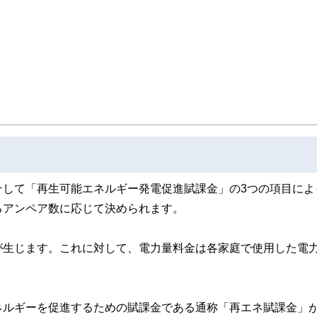
取得者を中心に「お金や暮らし」に関する書籍・雑誌の編集経験者で構成され、企
線のコンテンツを追求しています。
ンナー、弁護士、税理士、宅地建物取引士、相続診断士、住宅ローンアドバイザー、DCプラ
スト、キャリアコンサルタントなど150名以上の有資格者を執筆者・監修者として
ンなどの話をわかりやすく発信している点です。
た執筆者・監修者による執筆体制を築くことで、内容のわかりやすさはもちろんの
ています。
のコンシェルジュを目指します。
そして「再生可能エネルギー発電促進賦課金」の3つの項目によ
るアンペア数に応じて決められます。
が生じます。これに対して、電力量料金は各家庭で使用した電
ネルギーを促進するための賦課金である通称「再エネ賦課金」