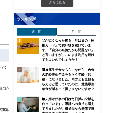
画立
さらに見る
ンナ
迎
ランキング
週 間
月 間
こ
父が亡くなった後も、母は父の「家
族カード」で買い物を続けていま
す。「自分の名義だから問題ない」
と言いますが、このまま利用を続け
てもよいのでしょうか？
って
遺族厚生年金をもらいながら、自分
の老齢厚生年金をもらう年齢（65
歳）になりました。両方とも全額も
らえると思っていたのに、遺族厚生
力に応
年金が減るって損じゃないですか？
娘夫婦が仕事の日は毎日孫の夕飯を
作っています。家計への負担も増え
てきましたが、祖父母なら無償で協
が加算