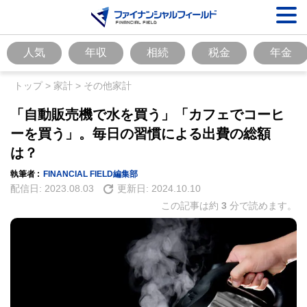
人気
年収
相続
税金
年金
トップ
>
家計
>
その他家計
「自動販売機で水を買う」「カフェでコーヒ
ーを買う」。毎日の習慣による出費の総額
は？
執筆者 :
FINANCIAL FIELD編集部
配信日:
2023.08.03
更新日:
2024.10.10
この記事は約
3
分で読めます。