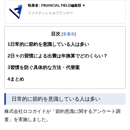
執筆者 : FINANCIAL FIELD編集部 ▼
ファイナンシャルプランナー
FinancialField編集部は、金融、経済に関する記事を、日々
の暮らしにどのような影響を与えるかという視点で、お金の
目次
知識がない方でも理解できるようわかりやすく発信していま
[
非表示
]
す。
1
日常的に節約を意識している人は多い
編集部のメンバーは、ファイナンシャルプランナーの資格取
得者を中心に「お金や暮らし」に関する書籍・雑誌の編集経
2
日々の習慣による出費は年換算でどのくらい？
験者で構成され、企画立案から記事掲載まですべての工程に
関わることで、読者目線のコンテンツを追求しています。
3
習慣を防ぐ具体的な方法・代替案
FinancialFieldの特徴は、ファイナンシャルプランナー、弁
4
まとめ
護士、税理士、宅地建物取引士、相続診断士、住宅ローンア
ドバイザー、DCプランナー、公認会計士、社会保険労務
士、行政書士、投資アナリスト、キャリアコンサルタントな
ど150名以上の有資格者を執筆者・監修者として迎え、むず
日常的に節約を意識している人は多い
かしく感じられる年金や税金、相続、保険、ローンなどの話
をわかりやすく発信している点です。
株式会社ロコガイドが「節約意識に関するアンケート調
このように編集経験豊富なメンバーと金融や経済に精通した
査」を実施しました。
執筆者・監修者による執筆体制を築くことで、内容のわかり
やすさはもちろんのこと、読み応えのあるコンテンツと確か