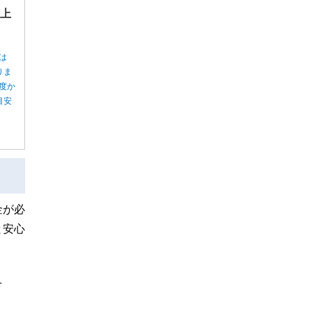
”上
は
りま
度か
目安
金が必
と安心
万