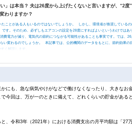
い」は本当？ 夫は26度から上げたくないと言いますが、“2度
変わりますか？
いたことがある人もいるのではないでしょうか。 しかし、環境省が推奨しているの
度」です。そのため、必ずしもエアコンの設定を28度にすればよいというわけではあ
消費電力が減り、電気代の節約につながる可能性があることも事実です。では、26
くらい変わるのでしょうか。 本記事では、公的機関のデータをもとに、節約効果の
やすく解説します。
ほかにも、急な病気やけがなどで働けなくなったり、大きなお
こで今回は、万が一のときに備えて、どれくらいの貯金がある
、令和3年（2021年）における消費支出の月平均額は「27