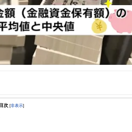
事を、日々の暮らしにどのような影響を与えるかという視点で、お金の知識がない方でも理
目次
[
非表示
]
取得者を中心に「お金や暮らし」に関する書籍・雑誌の編集経験者で構成され、企
線のコンテンツを追求しています。
ンナー、弁護士、税理士、宅地建物取引士、相続診断士、住宅ローンアドバイザー、DCプラ
スト、キャリアコンサルタントなど150名以上の有資格者を執筆者・監修者として