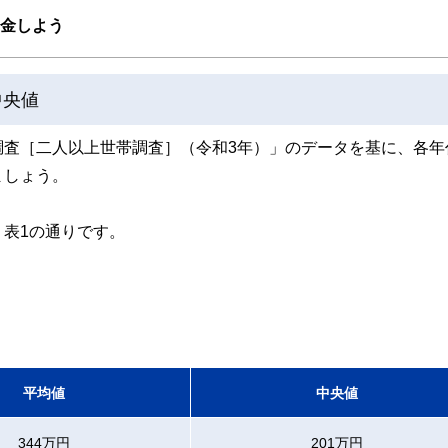
ンなどの話をわかりやすく発信している点です。
貯金しよう
た執筆者・監修者による執筆体制を築くことで、内容のわかりやすさはもちろんの
ています。
中央値
のコンシェルジュを目指します。
調査［二人以上世帯調査］（令和3年）」のデータを基に、各年
ましょう。
表1の通りです。
平均値
中央値
344万円
201万円