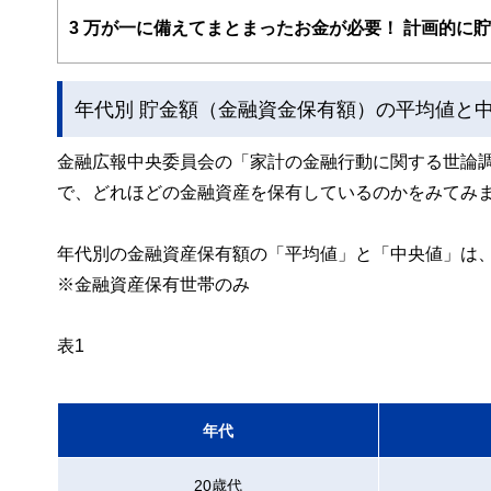
え、むずかしく感じられる年金や税金、相続、保険、ロー
3
万が一に備えてまとまったお金が必要！ 計画的に
このように編集経験豊富なメンバーと金融や経済に精通し
と、読み応えのあるコンテンツと確かな情報発信を実現し
年代別 貯金額（金融資金保有額）の平均値と
私たちは、快適でより良い生活のアイデアを提供するお金
金融広報中央委員会の「家計の金融行動に関する世論
で、どれほどの金融資産を保有しているのかをみてみ
年代別の金融資産保有額の「平均値」と「中央値」は、
※金融資産保有世帯のみ
表1
年代
20歳代