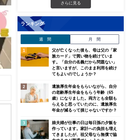
さらに見る
ランキング
週 間
月 間
父が亡くなった後も、母は父の「家
族カード」で買い物を続けていま
す。「自分の名義だから問題ない」
と言いますが、このまま利用を続け
てもよいのでしょうか？
遺族厚生年金をもらいながら、自分
の老齢厚生年金をもらう年齢（65
歳）になりました。両方とも全額も
解でき
らえると思っていたのに、遺族厚生
年金が減るって損じゃないですか？
画立
娘夫婦が仕事の日は毎日孫の夕飯を
作っています。家計への負担も増え
ンナ
てきましたが、祖父母なら無償で協
迎