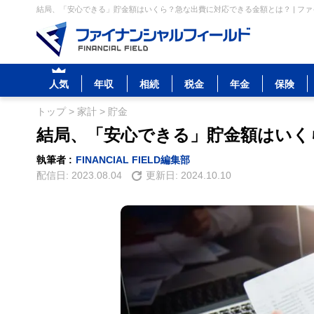
結局、「安心できる」貯金額はいくら？急な出費に対応できる金額とは？ | フ
人気
年収
相続
税金
年金
保険
トップ
>
家計
>
貯金
結局、「安心できる」貯金額はいく
執筆者 :
FINANCIAL FIELD編集部
配信日:
2023.08.04
更新日:
2024.10.10