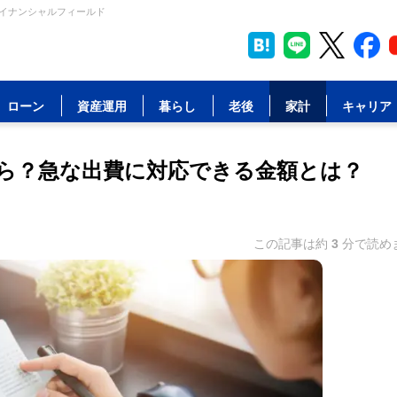
ァイナンシャルフィールド
ローン
資産運用
暮らし
老後
家計
キャリア
ら？急な出費に対応できる金額とは？
この記事は約
3
分で読め