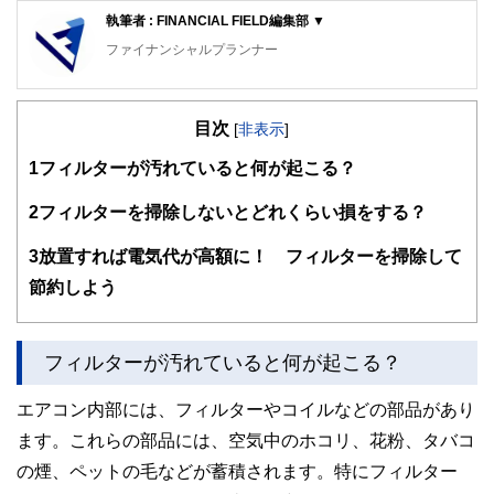
執筆者 : FINANCIAL FIELD編集部 ▼
ファイナンシャルプランナー
FinancialField編集部は、金融、経済に関する記事を、日々
の暮らしにどのような影響を与えるかという視点で、お金の
目次
知識がない方でも理解できるようわかりやすく発信していま
[
非表示
]
す。
1
フィルターが汚れていると何が起こる？
編集部のメンバーは、ファイナンシャルプランナーの資格取
得者を中心に「お金や暮らし」に関する書籍・雑誌の編集経
2
フィルターを掃除しないとどれくらい損をする？
験者で構成され、企画立案から記事掲載まですべての工程に
関わることで、読者目線のコンテンツを追求しています。
3
放置すれば電気代が高額に！ フィルターを掃除して
FinancialFieldの特徴は、ファイナンシャルプランナー、弁
節約しよう
護士、税理士、宅地建物取引士、相続診断士、住宅ローンア
ドバイザー、DCプランナー、公認会計士、社会保険労務
士、行政書士、投資アナリスト、キャリアコンサルタントな
フィルターが汚れていると何が起こる？
ど150名以上の有資格者を執筆者・監修者として迎え、むず
かしく感じられる年金や税金、相続、保険、ローンなどの話
をわかりやすく発信している点です。
エアコン内部には、フィルターやコイルなどの部品があり
ます。これらの部品には、空気中のホコリ、花粉、タバコ
このように編集経験豊富なメンバーと金融や経済に精通した
執筆者・監修者による執筆体制を築くことで、内容のわかり
の煙、ペットの毛などが蓄積されます。特にフィルター
やすさはもちろんのこと、読み応えのあるコンテンツと確か