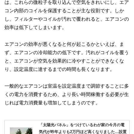
な情報発信を実現しています。
は、これらの微粒子を取り込んで空気をきれいにし、エア
コン内部のコイルを保護することが主な役割です。しか
私たちは、快適でより良い生活のアイデアを提供するお金の
コンシェルジュを目指します。
し、フィルターやコイルが汚れで覆われると、エアコンの
効率は低下してしまいます。
エアコンの効率が悪くなると何が起こるかといえば、ま
ず、エアコンの冷却能力の低下です。汚れがコイルを覆う
と、エアコンが空気を効果的に冷やすことができなくな
り、設定温度に達するまでの時間も長くなります。
一般的なエアコンは室温を設定温度まで調節することに多
くの電力を消費するため、より長い時間稼働する必要が生
じれば電力消費量も増加してしまうのです。
「太陽光パネル」をつけているわが家の今月の電
気代が昨年よりも2万円ほど高くなりました…設置