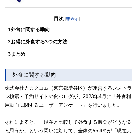
FinancialField編集部は、金融、経済に関する記事を、日々
の暮らしにどのような影響を与えるかという視点で、お金の
目次
知識がない方でも理解できるようわかりやすく発信していま
[
非表示
]
す。
1
外食に関する動向
編集部のメンバーは、ファイナンシャルプランナーの資格取
得者を中心に「お金や暮らし」に関する書籍・雑誌の編集経
2
お得に外食する3つの方法
験者で構成され、企画立案から記事掲載まですべての工程に
関わることで、読者目線のコンテンツを追求しています。
3
まとめ
FinancialFieldの特徴は、ファイナンシャルプランナー、弁
護士、税理士、宅地建物取引士、相続診断士、住宅ローンア
ドバイザー、DCプランナー、公認会計士、社会保険労務
外食に関する動向
士、行政書士、投資アナリスト、キャリアコンサルタントな
ど150名以上の有資格者を執筆者・監修者として迎え、むず
株式会社カカクコム（東京都渋谷区）が運営するレストラ
かしく感じられる年金や税金、相続、保険、ローンなどの話
をわかりやすく発信している点です。
ン検索・予約サイトの食べログが、2023年4月に「外食利
用動向に関するユーザーアンケート」を行いました。
このように編集経験豊富なメンバーと金融や経済に精通した
執筆者・監修者による執筆体制を築くことで、内容のわかり
やすさはもちろんのこと、読み応えのあるコンテンツと確か
な情報発信を実現しています。
それによると、「現在と比較して外食する機会がどうなる
と思うか」という問いに対して、全体の55.4％が「現在よ
私たちは、快適でより良い生活のアイデアを提供するお金の
コンシェルジュを目指します。