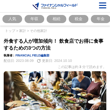
人気
年収
相続
税金
年金
トップ
>
家計
>
その他家計
外食する人が増加傾向！ 飲食店でお得に食事
するための3つの方法
執筆者 :
FINANCIAL FIELD編集部
配信日:
2023.08.09
更新日:
2024.10.10
この記事は約
3
分で読めます。