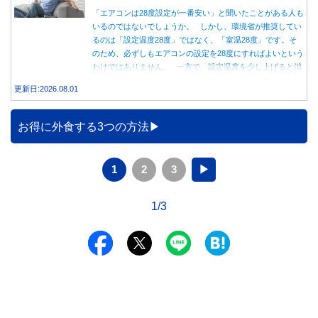
「エアコンは28度設定が一番安い」と聞いたことがある人も
いるのではないでしょうか。 しかし、環境省が推奨してい
るのは「設定温度28度」ではなく、「室温28度」です。そ
のため、必ずしもエアコンの設定を28度にすればよいという
わけではありません。 一方で、設定温度を少し上げると消
費電力が減り、電気代の節約につながる可能性があることも
更新日:2026.08.01
事実です。では、26度から28度へ2度上げた場合、電気代は
どれくらい変わるのでしょうか。 本記事では、公的機関の
データをもとに、節約効果の目安と快適に過ごすためのポイ
お得に外食する3つの方法
ントを分かりやすく解説します。
1
2
3
▶
1/3