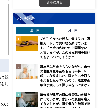
解でき
さらに見る
画立
ランキング
ンナ
週 間
月 間
迎
父が亡くなった後も、母は父の「家
こ
族カード」で買い物を続けていま
す。「自分の名義だから問題ない」
と言いますが、このまま利用を続け
てもよいのでしょうか？
遺族厚生年金をもらいながら、自分
の老齢厚生年金をもらう年齢（65
歳）になりました。両方とも全額も
温と設
らえると思っていたのに、遺族厚生
値を用
年金が減るって損じゃないですか？
娘夫婦が仕事の日は毎日孫の夕飯を
作っています。家計への負担も増え
ものよ
てきましたが、祖父母なら無償で協