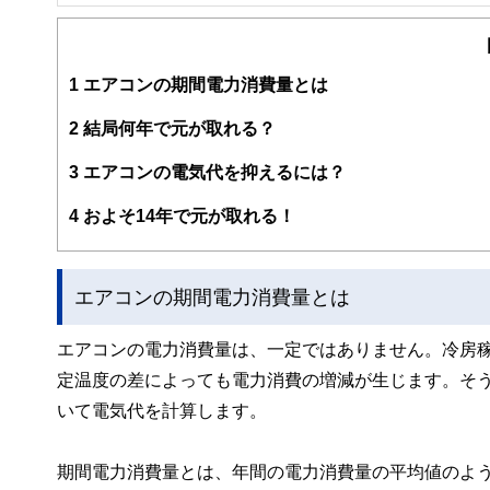
FinancialField編集部は、金融、経済に関する記
るようわかりやすく発信しています。
編集部のメンバーは、ファイナンシャルプランナーの資格
案から記事掲載まですべての工程に関わることで、読者目
1
エアコンの期間電力消費量とは
FinancialFieldの特徴は、ファイナンシャルプラ
2
結局何年で元が取れる？
ー、公認会計士、社会保険労務士、行政書士、投資アナリ
え、むずかしく感じられる年金や税金、相続、保険、ロー
3
エアコンの電気代を抑えるには？
このように編集経験豊富なメンバーと金融や経済に精通し
4
およそ14年で元が取れる！
と、読み応えのあるコンテンツと確かな情報発信を実現し
私たちは、快適でより良い生活のアイデアを提供するお金
エアコンの期間電力消費量とは
エアコンの電力消費量は、一定ではありません。冷房
定温度の差によっても電力消費の増減が生じます。そう
いて電気代を計算します。
期間電力消費量とは、年間の電力消費量の平均値のよ