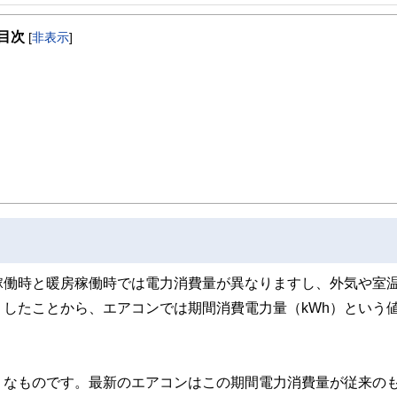
事を、日々の暮らしにどのような影響を与えるかという視点で、お金の知識がない方でも理
目次
[
非表示
]
取得者を中心に「お金や暮らし」に関する書籍・雑誌の編集経験者で構成され、企
線のコンテンツを追求しています。
ンナー、弁護士、税理士、宅地建物取引士、相続診断士、住宅ローンアドバイザー、DCプラ
スト、キャリアコンサルタントなど150名以上の有資格者を執筆者・監修者として
ンなどの話をわかりやすく発信している点です。
た執筆者・監修者による執筆体制を築くことで、内容のわかりやすさはもちろんの
ています。
のコンシェルジュを目指します。
稼働時と暖房稼働時では電力消費量が異なりますし、外気や室
したことから、エアコンでは期間消費電力量（kWh）という
うなものです。最新のエアコンはこの期間電力消費量が従来の