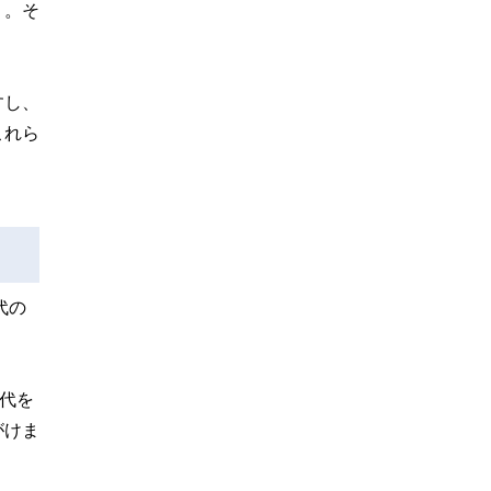
う。そ
すし、
これら
代の
代を
がけま