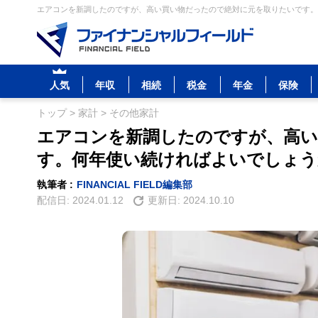
エアコンを新調したのですが、高い買い物だったので絶対に元を取りたいです。何
人気
年収
相続
税金
年金
保険
トップ
>
家計
>
その他家計
エアコンを新調したのですが、高い
す。何年使い続ければよいでしょう
執筆者 :
FINANCIAL FIELD編集部
配信日:
2024.01.12
更新日:
2024.10.10