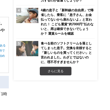
力するのが普通でしょうか？
4歳の息子と「新幹線の自由席」で帰
省したら、乗客に「息子さん、お金
払ってないから座れないよ」と言わ
す。
れた！ こども運賃“約7000円”払わな
いと、席は確保できないでしょう
いや
か？ 運賃ルールを確認
食べる前のソフトクリームを落とし
ある
てしまった息子。交換を依頼すると
待で
「新しいものを買ってください」と
始め
言われました。わざとではないの
に、理不尽すぎませんか？
さらに見る
1時