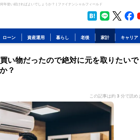
年使い続ければよいでしょうか？ | ファイナンシャルフィールド
ローン
資産運用
暮らし
老後
家計
キャリア
買い物だったので絶対に元を取りたいで
か？
この記事は約
3
分で読め