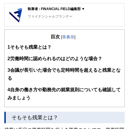
執筆者 : FINANCIAL FIELD編集部 ▼
ファイナンシャルプランナー
FinancialField編集部は、金融、経済に関する記事を、日々
の暮らしにどのような影響を与えるかという視点で、お金の
目次
知識がない方でも理解できるようわかりやすく発信していま
[
非表示
]
す。
1
そもそも残業とは？
編集部のメンバーは、ファイナンシャルプランナーの資格取
得者を中心に「お金や暮らし」に関する書籍・雑誌の編集経
2
労働時間に認められるのはどのような場合？
験者で構成され、企画立案から記事掲載まですべての工程に
関わることで、読者目線のコンテンツを追求しています。
3
会議が長引いた場合でも定時時間を超えると残業とな
FinancialFieldの特徴は、ファイナンシャルプランナー、弁
る
護士、税理士、宅地建物取引士、相続診断士、住宅ローンア
ドバイザー、DCプランナー、公認会計士、社会保険労務
4
自身の働き方や勤務先の就業規則についても確認して
士、行政書士、投資アナリスト、キャリアコンサルタントな
みましょう
ど150名以上の有資格者を執筆者・監修者として迎え、むず
かしく感じられる年金や税金、相続、保険、ローンなどの話
をわかりやすく発信している点です。
そもそも残業とは？
このように編集経験豊富なメンバーと金融や経済に精通した
執筆者・監修者による執筆体制を築くことで、内容のわかり
やすさはもちろんのこと、読み応えのあるコンテンツと確か