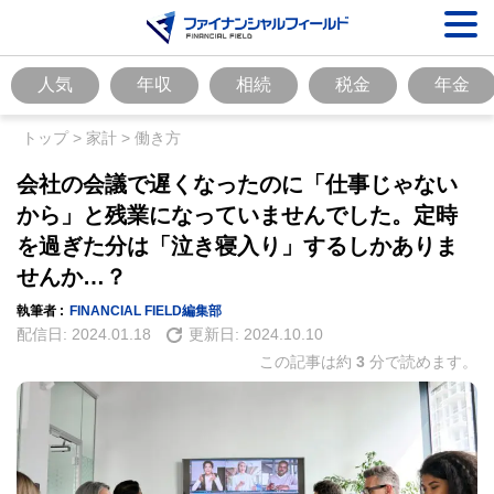
人気
年収
相続
税金
年金
トップ
>
家計
>
働き方
会社の会議で遅くなったのに「仕事じゃない
から」と残業になっていませんでした。定時
を過ぎた分は「泣き寝入り」するしかありま
せんか…？
執筆者 :
FINANCIAL FIELD編集部
配信日:
2024.01.18
更新日:
2024.10.10
この記事は約
3
分で読めます。