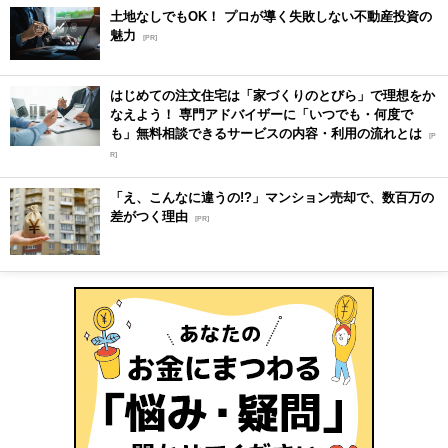
土地なしでもOK！ プロが導く失敗しない不動産投資の
魅力
[PR]
はじめての注文住宅は「家づくりのとびら」で理想をか
なえよう！ 専門アドバイザーに「いつでも・何度で
も」無料相談できるサービスの内容・利用の流れとは
[P
R]
「え、こんなに違うの!?」マンション売却で、数百万の
差がつく理由
[PR]