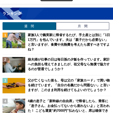
ランキング
週 間
月 間
家族3人で義実家に帰省するたび、手土産とは別に「1日
1万円」を包んでいます。夫は「親子だから必要ない」
と言いますが、食費や光熱費を考えたら渡すべきですよ
ね？
娘夫婦が仕事の日は毎日孫の夕飯を作っています。家計
への負担も増えてきましたが、祖父母なら無償で協力す
るのが普通でしょうか？
父が亡くなった後も、母は父の「家族カード」で買い物
を続けています。「自分の名義だから問題ない」と言い
ますが、このまま利用を続けてもよいのでしょうか？
4歳の息子と「新幹線の自由席」で帰省したら、乗客に
「息子さん、お金払ってないから座れないよ」と言われ
た！ こども運賃“約7000円”払わないと、席は確保でき