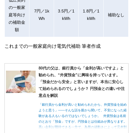
の一般家
7円／1k
3.5円／1
1.8円／1
庭等向け
補助なし
Wh
kWh
kWh
の補助金
額
これまでの一般家庭向け電気代補助 筆者作成
80代の父は、銀行員から「金利が高いですよ」と
勧められ、“外貨預金”に興味を持っています。
「預金だから安全」と言いますが、本当に安心し
て始められるのでしょうか？ 円預金との違いや注
意点を解説
「銀行員から金利が高いと勧められたから、外貨預金を始め
ようと思う」――そんな話を親から聞いて、不安になった経
験がある人もいるのではないでしょうか。 外貨預金は名前
のとおり「預金」ですが、円預金とは仕組みが異なります。
高い金利が期待できる一方で、為替の値動きによって元本割
れする可能性もあります。 この記事では、外貨預金の仕組