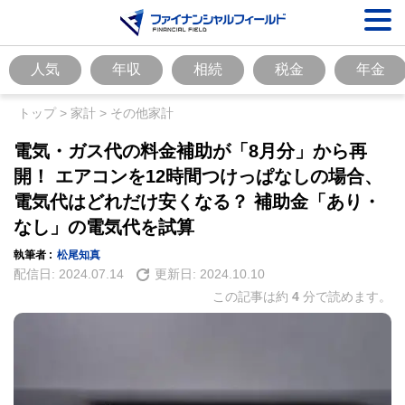
人気
年収
相続
税金
年金
トップ
>
家計
>
その他家計
電気・ガス代の料金補助が「8月分」から再
開！ エアコンを12時間つけっぱなしの場合、
電気代はどれだけ安くなる？ 補助金「あり・
なし」の電気代を試算
執筆者 :
松尾知真
配信日:
2024.07.14
更新日:
2024.10.10
この記事は約
4
分で読めます。