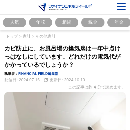
人気
年収
相続
税金
年金
トップ
>
家計
>
その他家計
カビ防止に、お風呂場の換気扇は一年中点け
っぱなしにしています。どれだけの電気代が
かかっているでしょうか？
執筆者 :
FINANCIAL FIELD編集部
配信日:
2024.07.16
更新日:
2024.10.10
この記事は約
4
分で読めます。