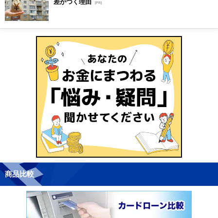
差がつく理由
[PR]
商品比較