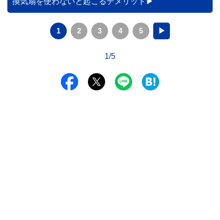
換気扇を使わないと起こるデメリット
1
2
3
4
5
▶
1/5