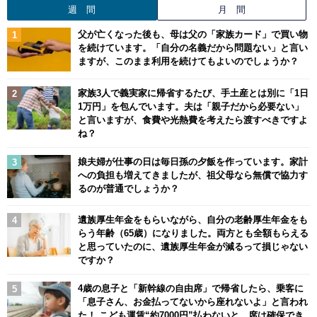
週 間
月 間
父が亡くなった後も、母は父の「家族カード」で買い物
を続けています。「自分の名義だから問題ない」と言い
ますが、このまま利用を続けてもよいのでしょうか？
家族3人で義実家に帰省するたび、手土産とは別に「1日
1万円」を包んでいます。夫は「親子だから必要ない」
と言いますが、食費や光熱費を考えたら渡すべきですよ
ね？
娘夫婦が仕事の日は毎日孫の夕飯を作っています。家計
への負担も増えてきましたが、祖父母なら無償で協力す
るのが普通でしょうか？
遺族厚生年金をもらいながら、自分の老齢厚生年金をも
らう年齢（65歳）になりました。両方とも全額もらえる
と思っていたのに、遺族厚生年金が減るって損じゃない
ですか？
4歳の息子と「新幹線の自由席」で帰省したら、乗客に
「息子さん、お金払ってないから座れないよ」と言われ
た！ こども運賃“約7000円”払わないと、席は確保でき