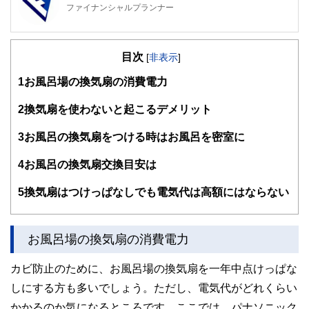
ファイナンシャルプランナー
FinancialField編集部は、金融、経済に関する記事を、日々
の暮らしにどのような影響を与えるかという視点で、お金の
目次
知識がない方でも理解できるようわかりやすく発信していま
[
非表示
]
す。
1
お風呂場の換気扇の消費電力
編集部のメンバーは、ファイナンシャルプランナーの資格取
得者を中心に「お金や暮らし」に関する書籍・雑誌の編集経
2
換気扇を使わないと起こるデメリット
験者で構成され、企画立案から記事掲載まですべての工程に
関わることで、読者目線のコンテンツを追求しています。
3
お風呂の換気扇をつける時はお風呂を密室に
FinancialFieldの特徴は、ファイナンシャルプランナー、弁
4
お風呂の換気扇交換目安は
護士、税理士、宅地建物取引士、相続診断士、住宅ローンア
ドバイザー、DCプランナー、公認会計士、社会保険労務
士、行政書士、投資アナリスト、キャリアコンサルタントな
5
換気扇はつけっぱなしでも電気代は高額にはならない
ど150名以上の有資格者を執筆者・監修者として迎え、むず
かしく感じられる年金や税金、相続、保険、ローンなどの話
をわかりやすく発信している点です。
お風呂場の換気扇の消費電力
このように編集経験豊富なメンバーと金融や経済に精通した
執筆者・監修者による執筆体制を築くことで、内容のわかり
カビ防止のために、お風呂場の換気扇を一年中点けっぱな
やすさはもちろんのこと、読み応えのあるコンテンツと確か
しにする方も多いでしょう。ただし、電気代がどれくらい
な情報発信を実現しています。
かかるのか気になるところです。ここでは、パナソニック