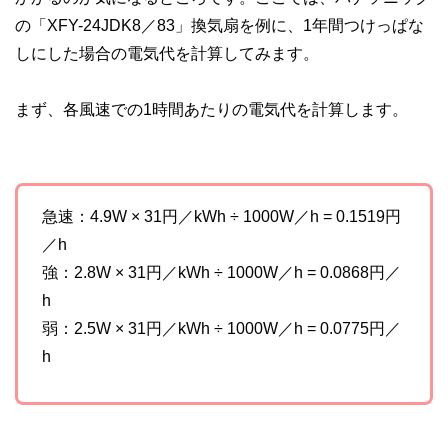
私たちは、快適でより良い生活のアイデアを提供するお金の
コンシェルジュを目指します。
の「XFY-24JDK8／83」換気扇を例に、1年間つけっぱな
しにした場合の電気代を計算してみます。
まず、各風速での1時間あたりの電気代を計算します。
急速：4.9W × 31円／kWh ÷ 1000W／h = 0.1519円
／h
強：2.8W × 31円／kWh ÷ 1000W／h = 0.0868円／
h
弱：2.5W × 31円／kWh ÷ 1000W／h = 0.0775円／
h