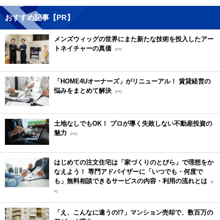
おすすめ記事【PR】
メンズウィッグの世界にまた新たな技術を投入したアー
トネイチャーの真価
[PR]
「HOME4Uオーナーズ」がリニューアル！ 賃貸経営の
悩みをまとめて解決
[PR]
土地なしでもOK！ プロが導く失敗しない不動産投資の
魅力
[PR]
はじめての注文住宅は「家づくりのとびら」で理想をか
なえよう！ 専門アドバイザーに「いつでも・何度で
も」無料相談できるサービスの内容・利用の流れとは
[P
R]
「え、こんなに違うの!?」マンション売却で、数百万の