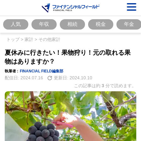
人気
年収
相続
税金
年金
トップ
>
家計
>
その他家計
夏休みに行きたい！果物狩り！元の取れる果
物はありますか？
執筆者 :
FINANCIAL FIELD編集部
配信日:
2024.07.16
更新日:
2024.10.10
この記事は約
3
分で読めます。