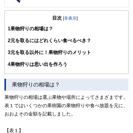
FinancialField編集部は、金融、経済に関する記事を、日々
の暮らしにどのような影響を与えるかという視点で、お金の
目次
知識がない方でも理解できるようわかりやすく発信していま
[
非表示
]
す。
1
果物狩りの相場は？
編集部のメンバーは、ファイナンシャルプランナーの資格取
得者を中心に「お金や暮らし」に関する書籍・雑誌の編集経
2
元を取るにはどれくらい食べるべき？
験者で構成され、企画立案から記事掲載まですべての工程に
関わることで、読者目線のコンテンツを追求しています。
3
元を取る以外に！果物狩りのメリット
FinancialFieldの特徴は、ファイナンシャルプランナー、弁
4
果物狩りは思い出を作ろう
護士、税理士、宅地建物取引士、相続診断士、住宅ローンア
ドバイザー、DCプランナー、公認会計士、社会保険労務
士、行政書士、投資アナリスト、キャリアコンサルタントな
ど150名以上の有資格者を執筆者・監修者として迎え、むず
果物狩りの相場は？
かしく感じられる年金や税金、相続、保険、ローンなどの話
をわかりやすく発信している点です。
果物狩りの相場は選ぶ果物や場所によってさまざまです。
このように編集経験豊富なメンバーと金融や経済に精通した
表１ではいくつかの果樹園の果物狩りや食べ放題を元に、
執筆者・監修者による執筆体制を築くことで、内容のわかり
やすさはもちろんのこと、読み応えのあるコンテンツと確か
おおよその金額を記載しました。
な情報発信を実現しています。
私たちは、快適でより良い生活のアイデアを提供するお金の
【表１】
コンシェルジュを目指します。