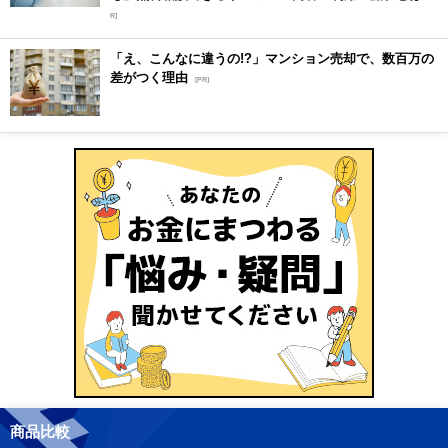
R]
「え、こんなに違うの!?」マンション売却で、数百万の
差がつく理由
[PR]
商品比較