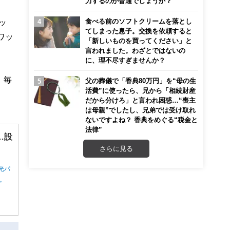
力するのが普通でしょうか？
食べる前のソフトクリームを落とし
ッ
てしまった息子。交換を依頼すると
ワッ
「新しいものを買ってください」と
言われました。わざとではないの
に、理不尽すぎませんか？
）毎
父の葬儀で「香典80万円」を“母の生
活費”に使ったら、兄から「相続財産
だから分けろ」と言われ困惑…“喪主
は母親”でしたし、兄弟では受け取れ
ないですよね？ 香典をめぐる“税金と
法律”
…設
さらに見る
光パ
ん。