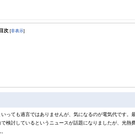
事を、日々の暮らしにどのような影響を与えるかという視点で、お金の知識がない方でも理
目次
[
非表示
]
取得者を中心に「お金や暮らし」に関する書籍・雑誌の編集経験者で構成され、企
線のコンテンツを追求しています。
ンナー、弁護士、税理士、宅地建物取引士、相続診断士、住宅ローンアドバイザー、DCプラ
スト、キャリアコンサルタントなど150名以上の有資格者を執筆者・監修者として
ンなどの話をわかりやすく発信している点です。
た執筆者・監修者による執筆体制を築くことで、内容のわかりやすさはもちろんの
ています。
のコンシェルジュを目指します。
といっても過言ではありませんが、気になるのが電気代です。
向で検討しているというニュースが話題になりましたが、光熱
ん。