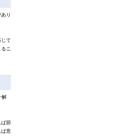
があり
応じて
よるニ
か解
れば節
れば意