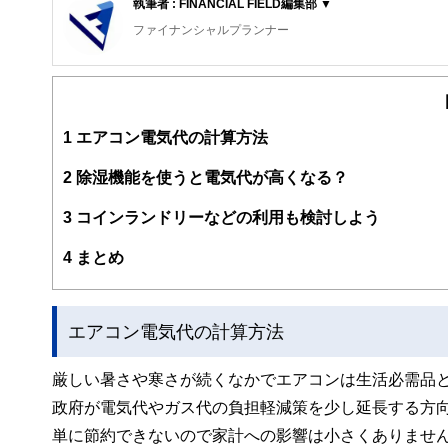
執筆者 : FINANCIAL FIELD編集部 ▼
ファイナンシャルプランナー
FinancialField編集部は、金融、経済に関する記
るようわかりやすく発信しています。
編集部のメンバーは、ファイナンシャルプランナーの資格
案から記事掲載まですべての工程に関わることで、読者目
1
エアコン電気代の計算方法
FinancialFieldの特徴は、ファイナンシャルプラ
2
除湿機能を使うと電気代が高くなる？
ー、公認会計士、社会保険労務士、行政書士、投資アナリ
え、むずかしく感じられる年金や税金、相続、保険、ロー
3
コインランドリーなどの利用も検討しよう
このように編集経験豊富なメンバーと金融や経済に精通し
4
まとめ
と、読み応えのあるコンテンツと確かな情報発信を実現し
私たちは、快適でより良い生活のアイデアを提供するお金
エアコン電気代の計算方法
厳しい暑さや寒さが続くなかでエアコンは生活必需品
政府が電気代やガス代の負担軽減策を少し延長する方
単に節約できないので家計への影響は小さくありませ