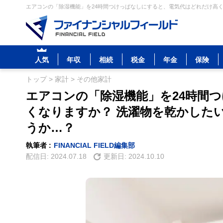
エアコンの「除湿機能」を24時間つけっぱなしにすると、電気代はどれだけ高くな
人気
年収
相続
税金
年金
保険
トップ
>
家計
>
その他家計
エアコンの「除湿機能」を24時間
くなりますか？ 洗濯物を乾かした
うか…？
執筆者 :
FINANCIAL FIELD編集部
配信日:
2024.07.18
更新日:
2024.10.10