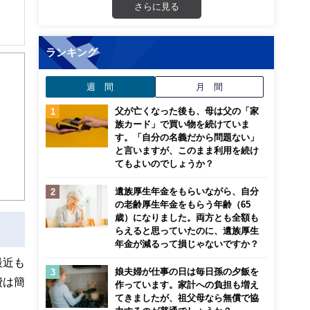
さらに見る
解でき
ランキング
画立
週 間
月 間
父が亡くなった後も、母は父の「家
ンナ
族カード」で買い物を続けていま
迎
す。「自分の名義だから問題ない」
と言いますが、このまま利用を続け
てもよいのでしょうか？
こ
遺族厚生年金をもらいながら、自分
の老齢厚生年金をもらう年齢（65
歳）になりました。両方とも全額も
らえると思っていたのに、遺族厚生
年金が減るって損じゃないですか？
最近も
娘夫婦が仕事の日は毎日孫の夕飯を
費は簡
作っています。家計への負担も増え
てきましたが、祖父母なら無償で協