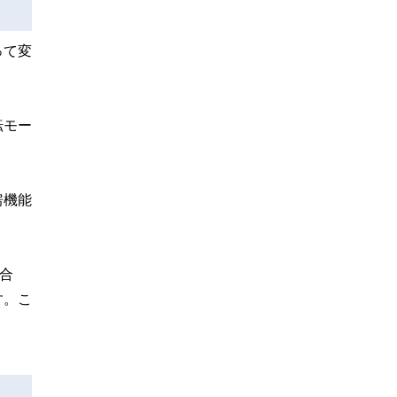
って変
転モー
房機能
合
す。こ