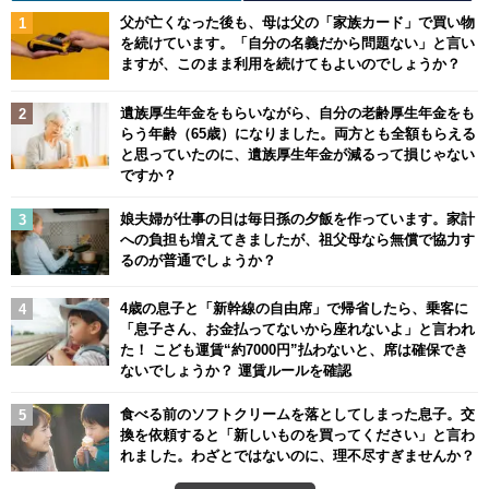
父が亡くなった後も、母は父の「家族カード」で買い物
を続けています。「自分の名義だから問題ない」と言い
ますが、このまま利用を続けてもよいのでしょうか？
遺族厚生年金をもらいながら、自分の老齢厚生年金をも
らう年齢（65歳）になりました。両方とも全額もらえる
と思っていたのに、遺族厚生年金が減るって損じゃない
ですか？
娘夫婦が仕事の日は毎日孫の夕飯を作っています。家計
への負担も増えてきましたが、祖父母なら無償で協力す
るのが普通でしょうか？
4歳の息子と「新幹線の自由席」で帰省したら、乗客に
「息子さん、お金払ってないから座れないよ」と言われ
た！ こども運賃“約7000円”払わないと、席は確保でき
ないでしょうか？ 運賃ルールを確認
食べる前のソフトクリームを落としてしまった息子。交
換を依頼すると「新しいものを買ってください」と言わ
れました。わざとではないのに、理不尽すぎませんか？