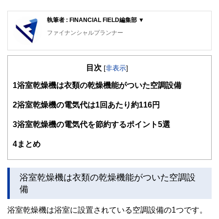
執筆者 : FINANCIAL FIELD編集部 ▼
ファイナンシャルプランナー
FinancialField編集部は、金融、経済に関する記事を、日々
の暮らしにどのような影響を与えるかという視点で、お金の
目次
知識がない方でも理解できるようわかりやすく発信していま
[
非表示
]
す。
1
浴室乾燥機は衣類の乾燥機能がついた空調設備
編集部のメンバーは、ファイナンシャルプランナーの資格取
得者を中心に「お金や暮らし」に関する書籍・雑誌の編集経
2
浴室乾燥機の電気代は1回あたり約116円
験者で構成され、企画立案から記事掲載まですべての工程に
関わることで、読者目線のコンテンツを追求しています。
3
浴室乾燥機の電気代を節約するポイント5選
FinancialFieldの特徴は、ファイナンシャルプランナー、弁
4
まとめ
護士、税理士、宅地建物取引士、相続診断士、住宅ローンア
ドバイザー、DCプランナー、公認会計士、社会保険労務
士、行政書士、投資アナリスト、キャリアコンサルタントな
ど150名以上の有資格者を執筆者・監修者として迎え、むず
浴室乾燥機は衣類の乾燥機能がついた空調設
かしく感じられる年金や税金、相続、保険、ローンなどの話
備
をわかりやすく発信している点です。
このように編集経験豊富なメンバーと金融や経済に精通した
浴室乾燥機は浴室に設置されている空調設備の1つです。
執筆者・監修者による執筆体制を築くことで、内容のわかり