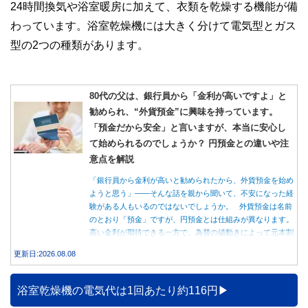
24時間換気や浴室暖房に加えて、衣類を乾燥する機能が備
やすさはもちろんのこと、読み応えのあるコンテンツと確か
な情報発信を実現しています。
わっています。浴室乾燥機には大きく分けて電気型とガス
私たちは、快適でより良い生活のアイデアを提供するお金の
型の2つの種類があります。
コンシェルジュを目指します。
80代の父は、銀行員から「金利が高いですよ」と
勧められ、“外貨預金”に興味を持っています。
「預金だから安全」と言いますが、本当に安心し
て始められるのでしょうか？ 円預金との違いや注
意点を解説
「銀行員から金利が高いと勧められたから、外貨預金を始め
ようと思う」――そんな話を親から聞いて、不安になった経
験がある人もいるのではないでしょうか。 外貨預金は名前
のとおり「預金」ですが、円預金とは仕組みが異なります。
高い金利が期待できる一方で、為替の値動きによって元本割
れする可能性もあります。 この記事では、外貨預金の仕組
更新日:2026.08.08
みや円預金との違い、始める前に知っておきたい注意点を分
かりやすく解説します。
浴室乾燥機の電気代は1回あたり約116円