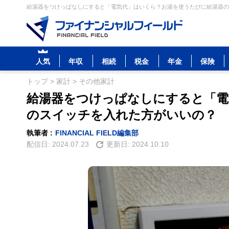
給湯器をつけっぱなしにすると「電気代」はいくら？お湯を使うたびに給湯器のス
人気
年収
相続
税金
年金
保険
トップ
>
家計
>
その他家計
給湯器をつけっぱなしにすると「電
のスイッチを入れた方がいいの？
執筆者 :
FINANCIAL FIELD編集部
配信日:
2024.07.23
更新日:
2024.10.10