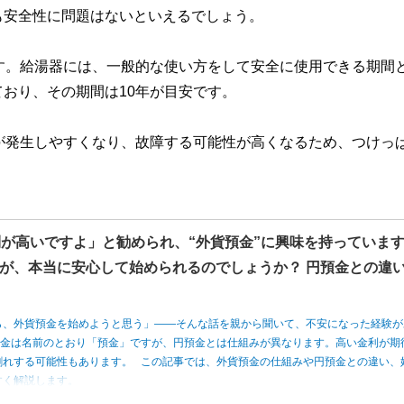
も安全性に問題はないといえるでしょう。
す。給湯器には、一般的な使い方をして安全に使用できる期間
おり、その期間は10年が目安です。
が発生しやすくなり、故障する可能性が高くなるため、つけっ
利が高いですよ」と勧められ、“外貨預金”に興味を持っていま
が、本当に安心して始められるのでしょうか？ 円預金との違
ら、外貨預金を始めようと思う」――そんな話を親から聞いて、不安になった経験が
預金は名前のとおり「預金」ですが、円預金とは仕組みが異なります。高い金利が期
割れする可能性もあります。 この記事では、外貨預金の仕組みや円預金との違い、
すく解説します。