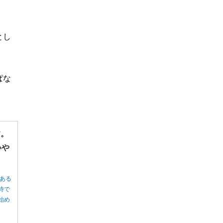
とし
ぱな
す。
いや
ある
待で
始め