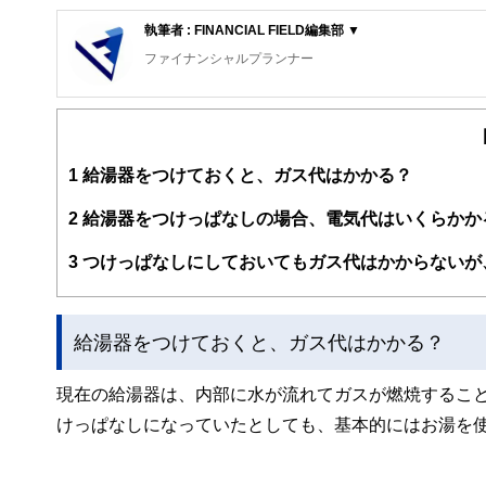
執筆者 : FINANCIAL FIELD編集部 ▼
ファイナンシャルプランナー
FinancialField編集部は、金融、経済に関する記
るようわかりやすく発信しています。
編集部のメンバーは、ファイナンシャルプランナーの資格
案から記事掲載まですべての工程に関わることで、読者目
1
給湯器をつけておくと、ガス代はかかる？
FinancialFieldの特徴は、ファイナンシャルプラ
2
給湯器をつけっぱなしの場合、電気代はいくらかか
ー、公認会計士、社会保険労務士、行政書士、投資アナリ
え、むずかしく感じられる年金や税金、相続、保険、ロー
3
つけっぱなしにしておいてもガス代はかからないが
このように編集経験豊富なメンバーと金融や経済に精通し
と、読み応えのあるコンテンツと確かな情報発信を実現し
給湯器をつけておくと、ガス代はかかる？
私たちは、快適でより良い生活のアイデアを提供するお金
現在の給湯器は、内部に水が流れてガスが燃焼するこ
けっぱなしになっていたとしても、基本的にはお湯を