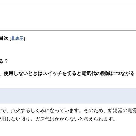
事を、日々の暮らしにどのような影響を与えるかという視点で、お金の知識がない方でも理
目次
[
非表示
]
取得者を中心に「お金や暮らし」に関する書籍・雑誌の編集経験者で構成され、企
線のコンテンツを追求しています。
ンナー、弁護士、税理士、宅地建物取引士、相続診断士、住宅ローンアドバイザー、DCプラ
る？
スト、キャリアコンサルタントなど150名以上の有資格者を執筆者・監修者として
ンなどの話をわかりやすく発信している点です。
、使用しないときはスイッチを切ると電気代の削減につながる
た執筆者・監修者による執筆体制を築くことで、内容のわかりやすさはもちろんの
ています。
のコンシェルジュを目指します。
とで、点火するしくみになっています。そのため、給湯器の電
使用しない限り、ガス代はかからないと考えられます。