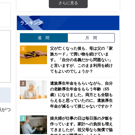
さらに見る
ランキング
解でき
週 間
月 間
画立
父が亡くなった後も、母は父の「家
族カード」で買い物を続けていま
ンナ
す。「自分の名義だから問題ない」
迎
と言いますが、このまま利用を続け
てもよいのでしょうか？
こ
遺族厚生年金をもらいながら、自分
の老齢厚生年金をもらう年齢（65
歳）になりました。両方とも全額も
らえると思っていたのに、遺族厚生
年金が減るって損じゃないですか？
源がつ
娘夫婦が仕事の日は毎日孫の夕飯を
作っています。家計への負担も増え
てきましたが、祖父母なら無償で協