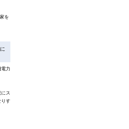
家を
に
機電力
繁にス
なりす