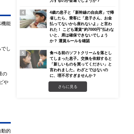
力するのが普通でしょうか？
4歳の息子と「新幹線の自由席」で帰
省したら、乗客に「息子さん、お金
示機能
払ってないから座れないよ」と言わ
れた！ こども運賃“約7000円”払わな
いと、席は確保できないでしょう
か？ 運賃ルールを確認
るでし
食べる前のソフトクリームを落とし
てしまった息子。交換を依頼すると
「新しいものを買ってください」と
言われました。わざとではないの
量の
に、理不尽すぎませんか？
ビや
さらに見る
自動的