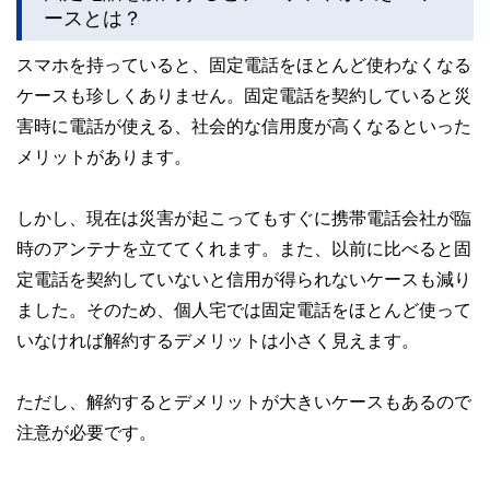
このように編集経験豊富なメンバーと金融や経済に精通した
ースとは？
執筆者・監修者による執筆体制を築くことで、内容のわかり
やすさはもちろんのこと、読み応えのあるコンテンツと確か
スマホを持っていると、固定電話をほとんど使わなくなる
な情報発信を実現しています。
ケースも珍しくありません。固定電話を契約していると災
私たちは、快適でより良い生活のアイデアを提供するお金の
コンシェルジュを目指します。
害時に電話が使える、社会的な信用度が高くなるといった
メリットがあります。
しかし、現在は災害が起こってもすぐに携帯電話会社が臨
時のアンテナを立ててくれます。また、以前に比べると固
定電話を契約していないと信用が得られないケースも減り
ました。そのため、個人宅では固定電話をほとんど使って
いなければ解約するデメリットは小さく見えます。
ただし、解約するとデメリットが大きいケースもあるので
注意が必要です。