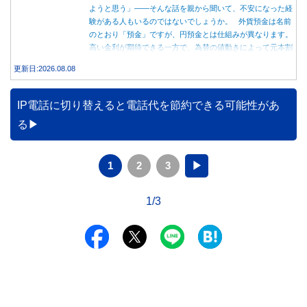
ようと思う」――そんな話を親から聞いて、不安になった経
験がある人もいるのではないでしょうか。 外貨預金は名前
のとおり「預金」ですが、円預金とは仕組みが異なります。
高い金利が期待できる一方で、為替の値動きによって元本割
れする可能性もあります。 この記事では、外貨預金の仕組
更新日:2026.08.08
みや円預金との違い、始める前に知っておきたい注意点を分
かりやすく解説します。
IP電話に切り替えると電話代を節約できる可能性があ
る
1
2
3
▶
1/3