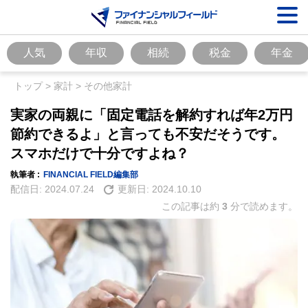
人気
年収
相続
税金
年金
トップ
>
家計
>
その他家計
実家の両親に「固定電話を解約すれば年2万円
節約できるよ」と言っても不安だそうです。
スマホだけで十分ですよね？
執筆者 :
FINANCIAL FIELD編集部
配信日:
2024.07.24
更新日:
2024.10.10
この記事は約
3
分で読めます。