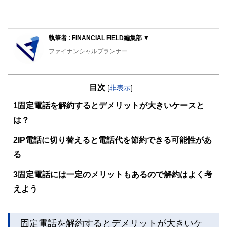
執筆者 : FINANCIAL FIELD編集部 ▼
ファイナンシャルプランナー
FinancialField編集部は、金融、経済に関する記事を、日々
の暮らしにどのような影響を与えるかという視点で、お金の
目次
知識がない方でも理解できるようわかりやすく発信していま
[
非表示
]
す。
1
固定電話を解約するとデメリットが大きいケースと
編集部のメンバーは、ファイナンシャルプランナーの資格取
は？
得者を中心に「お金や暮らし」に関する書籍・雑誌の編集経
験者で構成され、企画立案から記事掲載まですべての工程に
2
IP電話に切り替えると電話代を節約できる可能性があ
関わることで、読者目線のコンテンツを追求しています。
る
FinancialFieldの特徴は、ファイナンシャルプランナー、弁
護士、税理士、宅地建物取引士、相続診断士、住宅ローンア
3
固定電話には一定のメリットもあるので解約はよく考
ドバイザー、DCプランナー、公認会計士、社会保険労務
士、行政書士、投資アナリスト、キャリアコンサルタントな
えよう
ど150名以上の有資格者を執筆者・監修者として迎え、むず
かしく感じられる年金や税金、相続、保険、ローンなどの話
をわかりやすく発信している点です。
固定電話を解約するとデメリットが大きいケ