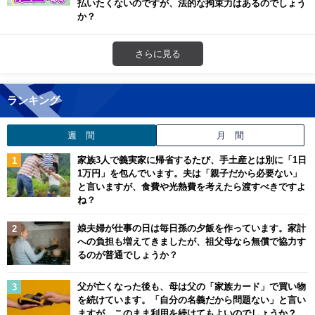
払いたくないのですが、法的な拘束力はあるのでしょう
か？
さらに見る
ランキング
週 間
月 間
家族3人で義実家に帰省するたび、手土産とは別に「1日
1万円」を包んでいます。夫は「親子だから必要ない」
と言いますが、食費や光熱費を考えたら渡すべきですよ
ね？
娘夫婦が仕事の日は毎日孫の夕飯を作っています。家計
への負担も増えてきましたが、祖父母なら無償で協力す
るのが普通でしょうか？
父が亡くなった後も、母は父の「家族カード」で買い物
を続けています。「自分の名義だから問題ない」と言い
ますが、このまま利用を続けてもよいのでしょうか？