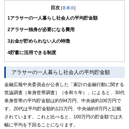
の暮らしにどのような影響を与えるかという視点で、お金の
目次
知識がない方でも理解できるようわかりやすく発信していま
[
非表示
]
す。
1
アラサーの一人暮らし社会人の平均貯金額
編集部のメンバーは、ファイナンシャルプランナーの資格取
得者を中心に「お金や暮らし」に関する書籍・雑誌の編集経
2
アラサー独身が必要になる費用
験者で構成され、企画立案から記事掲載まですべての工程に
関わることで、読者目線のコンテンツを追求しています。
3
お金が貯められない人の特徴
FinancialFieldの特徴は、ファイナンシャルプランナー、弁
4
貯蓄に活用できる制度
護士、税理士、宅地建物取引士、相続診断士、住宅ローンア
ドバイザー、DCプランナー、公認会計士、社会保険労務
士、行政書士、投資アナリスト、キャリアコンサルタントな
ど150名以上の有資格者を執筆者・監修者として迎え、むず
アラサーの一人暮らし社会人の平均貯金額
かしく感じられる年金や税金、相続、保険、ローンなどの話
をわかりやすく発信している点です。
金融広報中央委員会が公表した「家計の金融行動に関する
このように編集経験豊富なメンバーと金融や経済に精通した
世論調査［単身世帯調査］（令和５年）」によると、30代
執筆者・監修者による執筆体制を築くことで、内容のわかり
やすさはもちろんのこと、読み応えのあるコンテンツと確か
単身世帯の平均貯金額は約594万円、中央値約100万円で
な情報発信を実現しています。
す。20代は平均貯金額約121万円、中央値約9万円と記載
私たちは、快適でより良い生活のアイデアを提供するお金の
されています。これと比べると、100万円の貯金額では大
コンシェルジュを目指します。
幅に平均を下回ることになります。