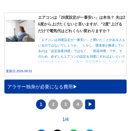
エアコンは「28度設定が一番安い」は本当？ 夫は2
6度から上げたくないと言いますが、“2度”上げる
だけで電気代はどれくらい変わりますか？
「エアコンは28度設定が一番安い」と聞いたことがある人も
いるのではないでしょうか。 しかし、環境省が推奨してい
るのは「設定温度28度」ではなく、「室温28度」です。そ
のため、必ずしもエアコンの設定を28度にすればよいという
わけではありません。 一方で、設定温度を少し上げると消
費電力が減り、電気代の節約につながる可能性があることも
更新日:2026.08.01
事実です。では、26度から28度へ2度上げた場合、電気代は
どれくらい変わるのでしょうか。 本記事では、公的機関の
データをもとに、節約効果の目安と快適に過ごすためのポイ
アラサー独身が必要になる費用
ントを分かりやすく解説します。
1
2
3
4
▶
1/4