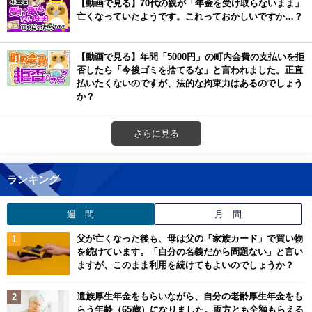
【動画で見る】70代の親が「年金を受け取らないまま」
亡くなっていたようです。これっておかしいですか…？
【動画で見る】年間「5000円」の町内会費の支払いを拒
否したら「今後ゴミを捨てるな」と言われました。正直
払いたくないのですが、法的な拘束力はあるのでしょう
か？
さらに見る
ランキング
週 間
月 間
父が亡くなった後も、母は父の「家族カード」で買い物
を続けています。「自分の名義だから問題ない」と言い
ますが、このまま利用を続けてもよいのでしょうか？
遺族厚生年金をもらいながら、自分の老齢厚生年金をも
らう年齢（65歳）になりました。両方とも全額もらえる