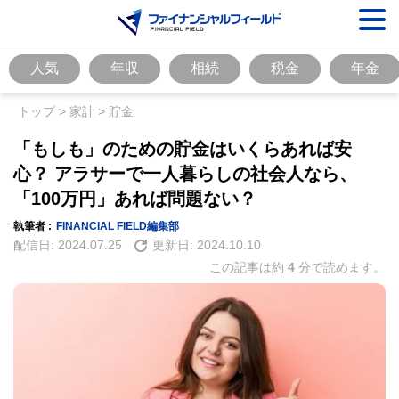
人気
年収
相続
税金
年金
トップ
>
家計
>
貯金
「もしも」のための貯金はいくらあれば安
心？ アラサーで一人暮らしの社会人なら、
「100万円」あれば問題ない？
執筆者 :
FINANCIAL FIELD編集部
配信日:
2024.07.25
更新日:
2024.10.10
この記事は約
4
分で読めます。