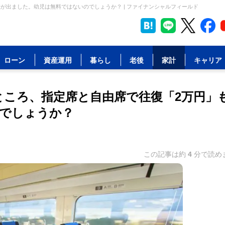
が出ました。幼児は無料ではないのでしょうか？ | ファイナンシャルフィールド
ローン
資産運用
暮らし
老後
家計
キャリア
ところ、指定席と自由席で往復「2万円」
でしょうか？
この記事は約
4
分で読め