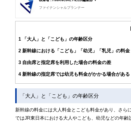
ファイナンシャルプランナー
FinancialField編集部は、金融、経済に関する記
るようわかりやすく発信しています。
編集部のメンバーは、ファイナンシャルプランナーの資格
案から記事掲載まですべての工程に関わることで、読者目
1
「大人」と「こども」の年齢区分
FinancialFieldの特徴は、ファイナンシャルプラ
2
新幹線における「こども」「幼児」「乳児」の料金
ー、公認会計士、社会保険労務士、行政書士、投資アナリ
え、むずかしく感じられる年金や税金、相続、保険、ロー
3
自由席と指定席を利用した場合の料金の差
このように編集経験豊富なメンバーと金融や経済に精通し
4
新幹線の指定席では幼児も料金がかかる場合がある
と、読み応えのあるコンテンツと確かな情報発信を実現し
私たちは、快適でより良い生活のアイデアを提供するお金
「大人」と「こども」の年齢区分
新幹線の料金には大人料金とこども料金があり、さら
ではJR東日本における大人やこども、幼児などの年齢