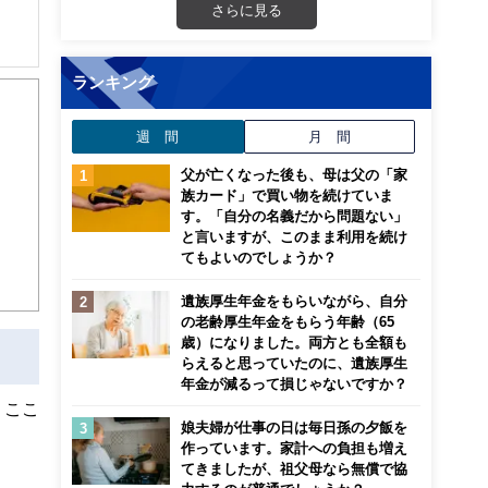
さらに見る
解でき
ランキング
画立
週 間
月 間
父が亡くなった後も、母は父の「家
ンナ
族カード」で買い物を続けていま
迎
す。「自分の名義だから問題ない」
と言いますが、このまま利用を続け
こ
てもよいのでしょうか？
遺族厚生年金をもらいながら、自分
の老齢厚生年金をもらう年齢（65
歳）になりました。両方とも全額も
らえると思っていたのに、遺族厚生
年金が減るって損じゃないですか？
。ここ
娘夫婦が仕事の日は毎日孫の夕飯を
作っています。家計への負担も増え
てきましたが、祖父母なら無償で協