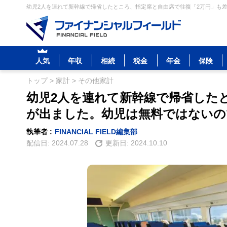
幼児2人を連れて新幹線で帰省したところ、指定席と自由席で往復「2万円」も差
人気
年収
相続
税金
年金
保険
トップ
>
家計
>
その他家計
幼児2人を連れて新幹線で帰省した
が出ました。幼児は無料ではないの
執筆者 :
FINANCIAL FIELD編集部
配信日:
2024.07.28
更新日:
2024.10.10