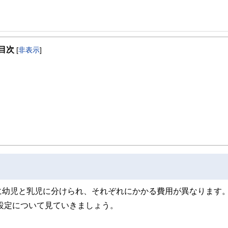
事を、日々の暮らしにどのような影響を与えるかという視点で、お金の知識がない方でも理
目次
[
非表示
]
取得者を中心に「お金や暮らし」に関する書籍・雑誌の編集経験者で構成され、企
線のコンテンツを追求しています。
ンナー、弁護士、税理士、宅地建物取引士、相続診断士、住宅ローンアドバイザー、DCプラ
スト、キャリアコンサルタントなど150名以上の有資格者を執筆者・監修者として
ンなどの話をわかりやすく発信している点です。
た執筆者・監修者による執筆体制を築くことで、内容のわかりやすさはもちろんの
ています。
のコンシェルジュを目指します。
に幼児と乳児に分けられ、それぞれにかかる費用が異なります
設定について見ていきましょう。