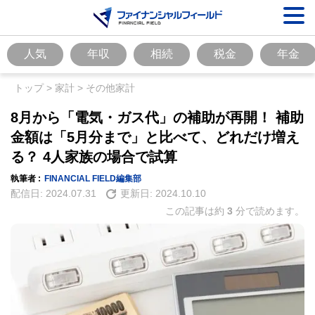
人気
年収
相続
税金
年金
トップ
>
家計
>
その他家計
8月から「電気・ガス代」の補助が再開！ 補助
金額は「5月分まで」と比べて、どれだけ増え
る？ 4人家族の場合で試算
執筆者 :
FINANCIAL FIELD編集部
配信日:
2024.07.31
更新日:
2024.10.10
この記事は約
3
分で読めます。