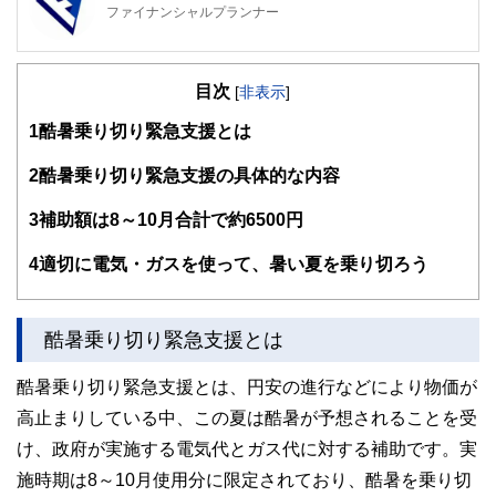
ファイナンシャルプランナー
FinancialField編集部は、金融、経済に関する記事を、日々
の暮らしにどのような影響を与えるかという視点で、お金の
目次
知識がない方でも理解できるようわかりやすく発信していま
[
非表示
]
す。
1
酷暑乗り切り緊急支援とは
編集部のメンバーは、ファイナンシャルプランナーの資格取
得者を中心に「お金や暮らし」に関する書籍・雑誌の編集経
2
酷暑乗り切り緊急支援の具体的な内容
験者で構成され、企画立案から記事掲載まですべての工程に
関わることで、読者目線のコンテンツを追求しています。
3
補助額は8～10月合計で約6500円
FinancialFieldの特徴は、ファイナンシャルプランナー、弁
4
適切に電気・ガスを使って、暑い夏を乗り切ろう
護士、税理士、宅地建物取引士、相続診断士、住宅ローンア
ドバイザー、DCプランナー、公認会計士、社会保険労務
士、行政書士、投資アナリスト、キャリアコンサルタントな
ど150名以上の有資格者を執筆者・監修者として迎え、むず
酷暑乗り切り緊急支援とは
かしく感じられる年金や税金、相続、保険、ローンなどの話
をわかりやすく発信している点です。
酷暑乗り切り緊急支援とは、円安の進行などにより物価が
このように編集経験豊富なメンバーと金融や経済に精通した
高止まりしている中、この夏は酷暑が予想されることを受
執筆者・監修者による執筆体制を築くことで、内容のわかり
やすさはもちろんのこと、読み応えのあるコンテンツと確か
け、政府が実施する電気代とガス代に対する補助です。実
な情報発信を実現しています。
施時期は8～10月使用分に限定されており、酷暑を乗り切