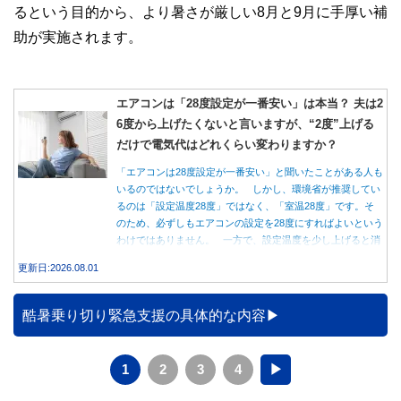
私たちは、快適でより良い生活のアイデアを提供するお金の
るという目的から、より暑さが厳しい8月と9月に手厚い補
コンシェルジュを目指します。
助が実施されます。
エアコンは「28度設定が一番安い」は本当？ 夫は2
6度から上げたくないと言いますが、“2度”上げる
だけで電気代はどれくらい変わりますか？
「エアコンは28度設定が一番安い」と聞いたことがある人も
いるのではないでしょうか。 しかし、環境省が推奨してい
るのは「設定温度28度」ではなく、「室温28度」です。そ
のため、必ずしもエアコンの設定を28度にすればよいという
わけではありません。 一方で、設定温度を少し上げると消
費電力が減り、電気代の節約につながる可能性があることも
更新日:2026.08.01
事実です。では、26度から28度へ2度上げた場合、電気代は
どれくらい変わるのでしょうか。 本記事では、公的機関の
データをもとに、節約効果の目安と快適に過ごすためのポイ
酷暑乗り切り緊急支援の具体的な内容
ントを分かりやすく解説します。
1
2
3
4
▶