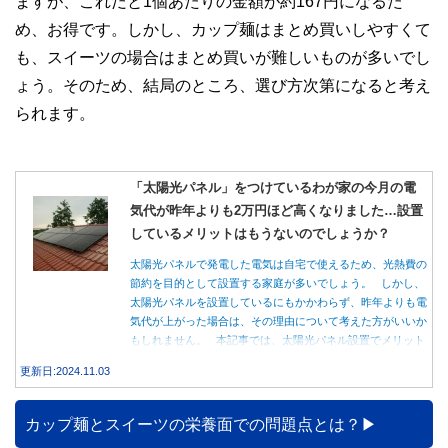
ますが、これだと1個あたりの金額が約167円になるた
め、お得です。しかし、カップ麺はまとめ買いしやすくて
も、スイーツの場合はまとめ買いが難しいものが多いでし
ょう。そのため、結局のところ、選び方次第になると考え
られます。
「太陽光パネル」をつけているわが家の今月の電
気代が昨年よりも2万円ほど高くなりました…設置
しているメリットはもうないのでしょうか？
太陽光パネルで発電した電気は自宅で使えるため、光熱費の
節約を目的として設置する家庭が多いでしょう。 しかし、
太陽光パネルを設置しているにもかかわらず、昨年よりも電
気代が上がった場合は、その理由について考えた方がいいか
もしれません。 本記事では、太陽光パネル設置でメリット
を得る方法とともに、電気代が高くなる理由について詳しく
更新日:2024.11.03
解説します。
カップ麺とスイーツの栄養面での問題点とは？