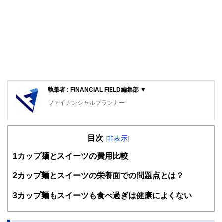
執筆者 : FINANCIAL FIELD編集部 ▼
ファイナンシャルプランナー
FinancialField編集部は、金融、経済に関する記事を、日々
の暮らしにどのような影響を与えるかという視点で、お金の
目次
知識がない方でも理解できるようわかりやすく発信していま
[
非表示
]
す。
1
カップ麺とスイーツの費用比較
編集部のメンバーは、ファイナンシャルプランナーの資格取
得者を中心に「お金や暮らし」に関する書籍・雑誌の編集経
2
カップ麺とスイーツの栄養面での問題点とは？
験者で構成され、企画立案から記事掲載まですべての工程に
関わることで、読者目線のコンテンツを追求しています。
3
カップ麺もスイーツも食べ過ぎは健康によくない
FinancialFieldの特徴は、ファイナンシャルプランナー、弁
護士、税理士、宅地建物取引士、相続診断士、住宅ローンア