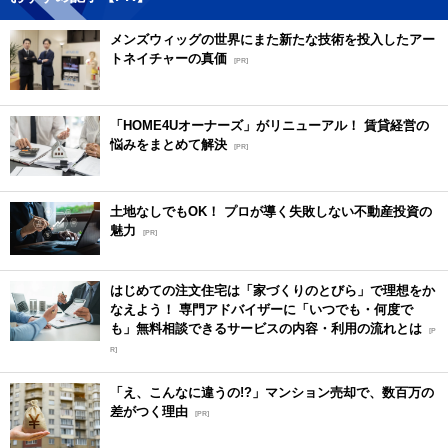
メンズウィッグの世界にまた新たな技術を投入したアー
トネイチャーの真価
[PR]
「HOME4Uオーナーズ」がリニューアル！ 賃貸経営の
悩みをまとめて解決
[PR]
土地なしでもOK！ プロが導く失敗しない不動産投資の
魅力
[PR]
はじめての注文住宅は「家づくりのとびら」で理想をか
なえよう！ 専門アドバイザーに「いつでも・何度で
も」無料相談できるサービスの内容・利用の流れとは
[P
R]
「え、こんなに違うの!?」マンション売却で、数百万の
差がつく理由
[PR]