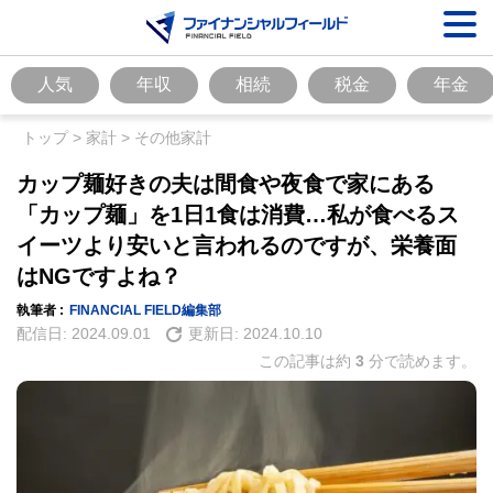
人気
年収
相続
税金
年金
トップ
>
家計
>
その他家計
カップ麺好きの夫は間食や夜食で家にある
「カップ麺」を1日1食は消費…私が食べるス
イーツより安いと言われるのですが、栄養面
はNGですよね？
執筆者 :
FINANCIAL FIELD編集部
配信日:
2024.09.01
更新日:
2024.10.10
この記事は約
3
分で読めます。