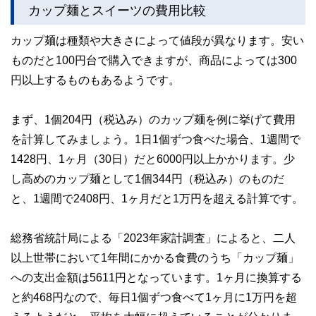
ドバイザー、DCプランナー、公認会計士、社会保険労務
カップ麺とスイーツの費用比較
士、行政書士、投資アナリスト、キャリアコンサルタントな
ど150名以上の有資格者を執筆者・監修者として迎え、むず
カップ麺は種類や大きさによって値段が異なります。安い
かしく感じられる年金や税金、相続、保険、ローンなどの話
をわかりやすく発信している点です。
ものだと100円台で購入できますが、商品によっては300
円以上するものもあるようです。
このように編集経験豊富なメンバーと金融や経済に精通した
執筆者・監修者による執筆体制を築くことで、内容のわかり
やすさはもちろんのこと、読み応えのあるコンテンツと確か
な情報発信を実現しています。
まず、1個204円（税込み）のカップ麺を例に挙げて費用
を計算してみましょう。1日1個ずつ食べた場合、1週間で
私たちは、快適でより良い生活のアイデアを提供するお金の
コンシェルジュを目指します。
1428円、1ヶ月（30日）だと6000円以上かかります。少
し高めのカップ麺として1個344円（税込み）のものだ
と、1週間で2408円、1ヶ月だと1万円を超える計算です。
総務省統計局による「2023年家計調査」によると、二人
以上世帯において1年間にかかる食費のうち「カップ麺」
への支出金額は5611円となっています。1ヶ月に換算する
と約468円なので、毎日1個ずつ食べて1ヶ月に1万円を超