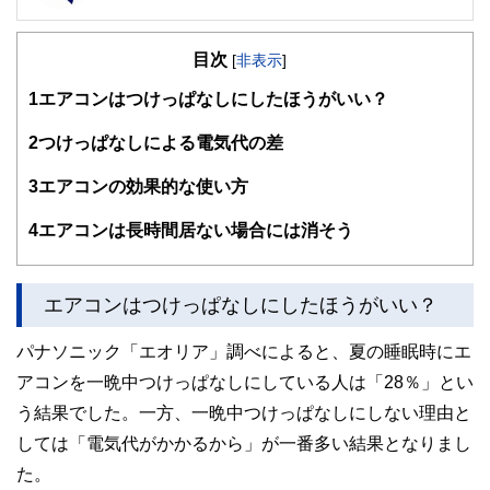
FinancialField編集部は、金融、経済に関する記事を、日々
の暮らしにどのような影響を与えるかという視点で、お金の
目次
知識がない方でも理解できるようわかりやすく発信していま
[
非表示
]
す。
1
エアコンはつけっぱなしにしたほうがいい？
編集部のメンバーは、ファイナンシャルプランナーの資格取
得者を中心に「お金や暮らし」に関する書籍・雑誌の編集経
2
つけっぱなしによる電気代の差
験者で構成され、企画立案から記事掲載まですべての工程に
関わることで、読者目線のコンテンツを追求しています。
3
エアコンの効果的な使い方
FinancialFieldの特徴は、ファイナンシャルプランナー、弁
4
エアコンは長時間居ない場合には消そう
護士、税理士、宅地建物取引士、相続診断士、住宅ローンア
ドバイザー、DCプランナー、公認会計士、社会保険労務
士、行政書士、投資アナリスト、キャリアコンサルタントな
ど150名以上の有資格者を執筆者・監修者として迎え、むず
エアコンはつけっぱなしにしたほうがいい？
かしく感じられる年金や税金、相続、保険、ローンなどの話
をわかりやすく発信している点です。
パナソニック「エオリア」調べによると、夏の睡眠時にエ
このように編集経験豊富なメンバーと金融や経済に精通した
アコンを一晩中つけっぱなしにしている人は「28％」とい
執筆者・監修者による執筆体制を築くことで、内容のわかり
やすさはもちろんのこと、読み応えのあるコンテンツと確か
う結果でした。一方、一晩中つけっぱなしにしない理由と
な情報発信を実現しています。
しては「電気代がかかるから」が一番多い結果となりまし
私たちは、快適でより良い生活のアイデアを提供するお金の
た。
コンシェルジュを目指します。