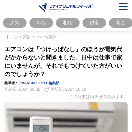
人気
年収
相続
税金
年金
トップ
>
家計
>
その他家計
エアコンは「つけっぱなし」のほうが電気代
がかからないと聞きました。日中は仕事で家
にいませんが、それでもつけていた方がいい
のでしょうか？
執筆者 :
FINANCIAL FIELD編集部
配信日:
2024.09.02
更新日:
2024.10.10
この記事は約
3
分で読めます。