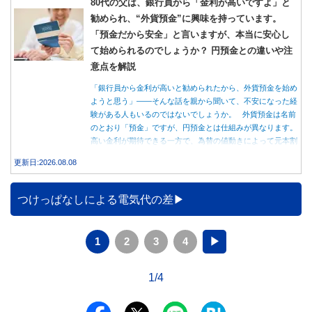
80代の父は、銀行員から「金利が高いですよ」と
勧められ、“外貨預金”に興味を持っています。
「預金だから安全」と言いますが、本当に安心し
て始められるのでしょうか？ 円預金との違いや注
意点を解説
「銀行員から金利が高いと勧められたから、外貨預金を始め
ようと思う」――そんな話を親から聞いて、不安になった経
験がある人もいるのではないでしょうか。 外貨預金は名前
のとおり「預金」ですが、円預金とは仕組みが異なります。
高い金利が期待できる一方で、為替の値動きによって元本割
れする可能性もあります。 この記事では、外貨預金の仕組
更新日:2026.08.08
みや円預金との違い、始める前に知っておきたい注意点を分
かりやすく解説します。
つけっぱなしによる電気代の差
1
2
3
4
▶
1/4