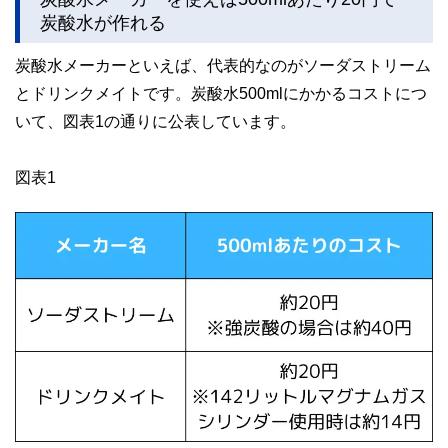
炭酸水が作れる
このように編集経験豊富なメンバーと金融や経済に精通した
執筆者・監修者による執筆体制を築くことで、内容のわかり
炭酸水メーカーといえば、代表的なのがソーダストリーム
やすさはもちろんのこと、読み応えのあるコンテンツと確か
な情報発信を実現しています。
とドリンクメイトです。炭酸水500mlにかかるコストにつ
私たちは、快適でより良い生活のアイデアを提供するお金の
いて、図表1の通りに公表しています。
コンシェルジュを目指します。
図表1