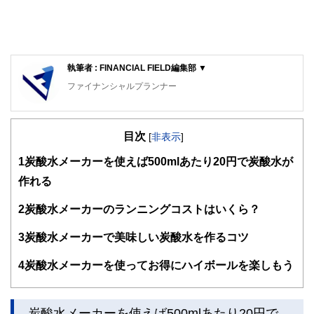
執筆者 : FINANCIAL FIELD編集部 ▼
ファイナンシャルプランナー
FinancialField編集部は、金融、経済に関する記事を、日々
の暮らしにどのような影響を与えるかという視点で、お金の
目次
知識がない方でも理解できるようわかりやすく発信していま
[
非表示
]
す。
1
炭酸水メーカーを使えば500mlあたり20円で炭酸水が
編集部のメンバーは、ファイナンシャルプランナーの資格取
作れる
得者を中心に「お金や暮らし」に関する書籍・雑誌の編集経
験者で構成され、企画立案から記事掲載まですべての工程に
2
炭酸水メーカーのランニングコストはいくら？
関わることで、読者目線のコンテンツを追求しています。
FinancialFieldの特徴は、ファイナンシャルプランナー、弁
3
炭酸水メーカーで美味しい炭酸水を作るコツ
護士、税理士、宅地建物取引士、相続診断士、住宅ローンア
ドバイザー、DCプランナー、公認会計士、社会保険労務
4
炭酸水メーカーを使ってお得にハイボールを楽しもう
士、行政書士、投資アナリスト、キャリアコンサルタントな
ど150名以上の有資格者を執筆者・監修者として迎え、むず
かしく感じられる年金や税金、相続、保険、ローンなどの話
をわかりやすく発信している点です。
炭酸水メーカーを使えば500mlあたり20円で