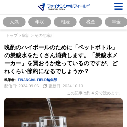
人気
年収
相続
税金
年金
トップ
>
家計
>
その他家計
晩酌のハイボールのために「ペットボトル」
の炭酸水をたくさん消費します。「炭酸水メ
ーカー」を買おうか迷っているのですが、ど
れくらい節約になるでしょうか？
執筆者 :
FINANCIAL FIELD編集部
配信日:
2024.09.06
更新日:
2024.10.10
この記事は約
4
分で読めます。