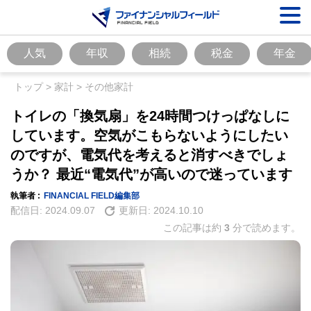
人気
年収
相続
税金
年金
トップ
>
家計
>
その他家計
トイレの「換気扇」を24時間つけっぱなしに
しています。空気がこもらないようにしたい
のですが、電気代を考えると消すべきでしょ
うか？ 最近“電気代”が高いので迷っています
執筆者 :
FINANCIAL FIELD編集部
配信日:
2024.09.07
更新日:
2024.10.10
この記事は約
3
分で読めます。