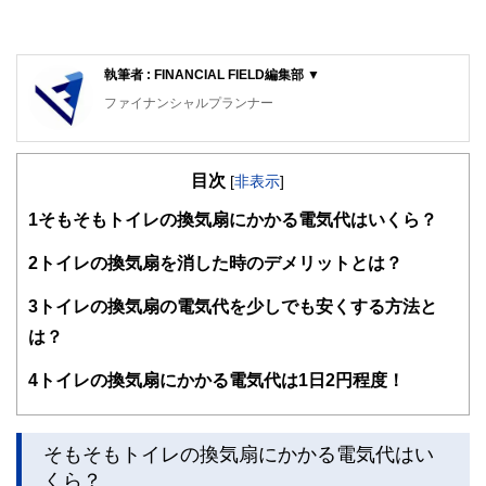
執筆者 : FINANCIAL FIELD編集部 ▼
ファイナンシャルプランナー
FinancialField編集部は、金融、経済に関する記事を、日々
の暮らしにどのような影響を与えるかという視点で、お金の
目次
知識がない方でも理解できるようわかりやすく発信していま
[
非表示
]
す。
1
そもそもトイレの換気扇にかかる電気代はいくら？
編集部のメンバーは、ファイナンシャルプランナーの資格取
得者を中心に「お金や暮らし」に関する書籍・雑誌の編集経
2
トイレの換気扇を消した時のデメリットとは？
験者で構成され、企画立案から記事掲載まですべての工程に
関わることで、読者目線のコンテンツを追求しています。
3
トイレの換気扇の電気代を少しでも安くする方法と
FinancialFieldの特徴は、ファイナンシャルプランナー、弁
は？
護士、税理士、宅地建物取引士、相続診断士、住宅ローンア
ドバイザー、DCプランナー、公認会計士、社会保険労務
4
トイレの換気扇にかかる電気代は1日2円程度！
士、行政書士、投資アナリスト、キャリアコンサルタントな
ど150名以上の有資格者を執筆者・監修者として迎え、むず
かしく感じられる年金や税金、相続、保険、ローンなどの話
をわかりやすく発信している点です。
そもそもトイレの換気扇にかかる電気代はい
くら？
このように編集経験豊富なメンバーと金融や経済に精通した