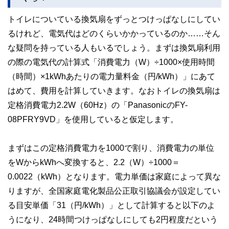
執筆者・監修者による執筆体制を築くことで、内容のわかり
トイレについている換気扇をずっとつけっぱなしにしてい
やすさはもちろんのこと、読み応えのあるコンテンツと確か
な情報発信を実現しています。
るけれど、電気代はどのくらいかかっているのか……そん
私たちは、快適でより良い生活のアイデアを提供するお金の
な疑問を持っている人もいるでしょう。まずは換気扇利用
コンシェルジュを目指します。
の際の電気代の計算式「消費電力（W）÷1000×使用時間
（時間）×1kWhあたりの電力量料金（円/kWh）」にあて
はめて、費用を計算していきます。なおトイレの換気扇は
定格消費電力2.2W（60Hz）の「PanasonicのFY-
08PFRY9VD」を使用していると仮定します。
まずはこの定格消費電力を1000で割り、消費電力の単位
をWからkWhへ変換すると、2.2（W）÷1000＝
0.0022（kWh）となります。電力単価は家庭によって異な
りますが、全国家庭電化製品公正取引協議会が設定してい
る目安単価「31（円/kWh）」として計算すると以下のよ
うになり、24時間つけっぱなしにしても2円程度だという