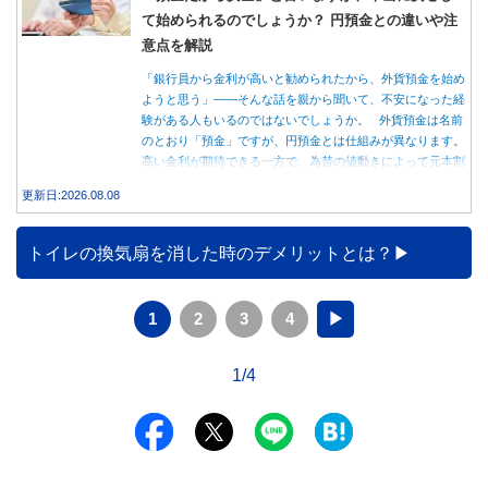
て始められるのでしょうか？ 円預金との違いや注
意点を解説
「銀行員から金利が高いと勧められたから、外貨預金を始め
ようと思う」――そんな話を親から聞いて、不安になった経
験がある人もいるのではないでしょうか。 外貨預金は名前
のとおり「預金」ですが、円預金とは仕組みが異なります。
高い金利が期待できる一方で、為替の値動きによって元本割
れする可能性もあります。 この記事では、外貨預金の仕組
更新日:2026.08.08
みや円預金との違い、始める前に知っておきたい注意点を分
かりやすく解説します。
トイレの換気扇を消した時のデメリットとは？
1
2
3
4
▶
1/4