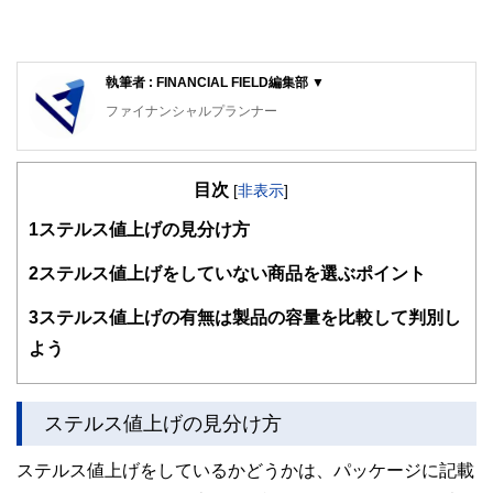
執筆者 : FINANCIAL FIELD編集部 ▼
ファイナンシャルプランナー
FinancialField編集部は、金融、経済に関する記事を、日々
の暮らしにどのような影響を与えるかという視点で、お金の
目次
知識がない方でも理解できるようわかりやすく発信していま
[
非表示
]
す。
1
ステルス値上げの見分け方
編集部のメンバーは、ファイナンシャルプランナーの資格取
得者を中心に「お金や暮らし」に関する書籍・雑誌の編集経
2
ステルス値上げをしていない商品を選ぶポイント
験者で構成され、企画立案から記事掲載まですべての工程に
関わることで、読者目線のコンテンツを追求しています。
3
ステルス値上げの有無は製品の容量を比較して判別し
FinancialFieldの特徴は、ファイナンシャルプランナー、弁
よう
護士、税理士、宅地建物取引士、相続診断士、住宅ローンア
ドバイザー、DCプランナー、公認会計士、社会保険労務
士、行政書士、投資アナリスト、キャリアコンサルタントな
ステルス値上げの見分け方
ど150名以上の有資格者を執筆者・監修者として迎え、むず
かしく感じられる年金や税金、相続、保険、ローンなどの話
をわかりやすく発信している点です。
ステルス値上げをしているかどうかは、パッケージに記載