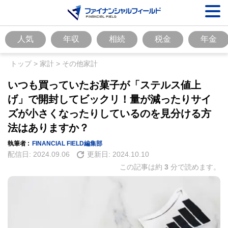
人気
年収
相続
税金
年金
トップ
>
家計
>
その他家計
いつも買っていたお菓子が「ステルス値上
げ」で開封してビックリ！量が減ったりサイ
ズが小さくなったりしているのを見分ける方
法はありますか？
執筆者 :
FINANCIAL FIELD編集部
配信日:
2024.09.06
更新日:
2024.10.10
この記事は約
3
分で読めます。