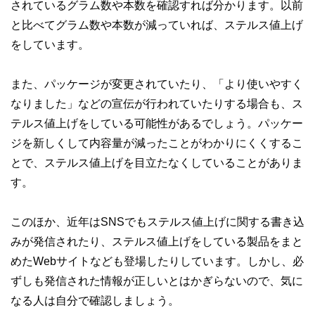
されているグラム数や本数を確認すれば分かります。以前
このように編集経験豊富なメンバーと金融や経済に精通した
執筆者・監修者による執筆体制を築くことで、内容のわかり
と比べてグラム数や本数が減っていれば、ステルス値上げ
やすさはもちろんのこと、読み応えのあるコンテンツと確か
な情報発信を実現しています。
をしています。
私たちは、快適でより良い生活のアイデアを提供するお金の
コンシェルジュを目指します。
また、パッケージが変更されていたり、「より使いやすく
なりました」などの宣伝が行われていたりする場合も、ス
テルス値上げをしている可能性があるでしょう。パッケー
ジを新しくして内容量が減ったことがわかりにくくするこ
とで、ステルス値上げを目立たなくしていることがありま
す。
このほか、近年はSNSでもステルス値上げに関する書き込
みが発信されたり、ステルス値上げをしている製品をまと
めたWebサイトなども登場したりしています。しかし、必
ずしも発信された情報が正しいとはかぎらないので、気に
なる人は自分で確認しましょう。