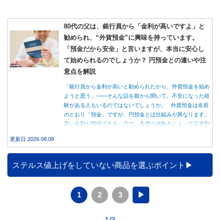
80代の父は、銀行員から「金利が高いですよ」と
勧められ、“外貨預金”に興味を持っています。
「預金だから安全」と言いますが、本当に安心し
て始められるのでしょうか？ 円預金との違いや注
意点を解説
「銀行員から金利が高いと勧められたから、外貨預金を始め
ようと思う」――そんな話を親から聞いて、不安になった経
験がある人もいるのではないでしょうか。 外貨預金は名前
のとおり「預金」ですが、円預金とは仕組みが異なります。
高い金利が期待できる一方で、為替の値動きによって元本割
れする可能性もあります。 この記事では、外貨預金の仕組
更新日:2026.08.08
みや円預金との違い、始める前に知っておきたい注意点を分
かりやすく解説します。
ステルス値上げをしていない商品を選ぶポイント
1
2
3
▶