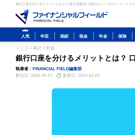
銀行口座を分けるメリットとは？ 口座を複数持つ場合はいくつがいい？ | ファ
人気
年収
相続
税金
年金
保険
トップ
>
家計
>
貯金
銀行口座を分けるメリットとは？ 
執筆者 :
FINANCIAL FIELD編集部
配信日:
2024.09.11
更新日:
2024.10.10