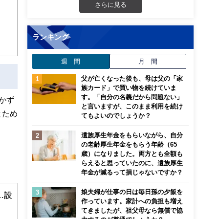
さらに見る
こ
ランキング
週 間
月 間
父が亡くなった後も、母は父の「家
族カード」で買い物を続けていま
す。「自分の名義だから問題ない」
かず
と言いますが、このまま利用を続け
とため
てもよいのでしょうか？
遺族厚生年金をもらいながら、自分
の老齢厚生年金をもらう年齢（65
歳）になりました。両方とも全額も
らえると思っていたのに、遺族厚生
年金が減るって損じゃないですか？
娘夫婦が仕事の日は毎日孫の夕飯を
…設
作っています。家計への負担も増え
てきましたが、祖父母なら無償で協