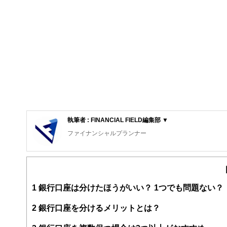
執筆者 : FINANCIAL FIELD編集部 ▼
ファイナンシャルプランナー
FinancialField編集部は、金融、経済に関する記
るようわかりやすく発信しています。
編集部のメンバーは、ファイナンシャルプランナーの資格
案から記事掲載まですべての工程に関わることで、読者目
1
銀行口座は分けたほうがいい？ 1つでも問題ない？
FinancialFieldの特徴は、ファイナンシャルプラ
2
銀行口座を分けるメリットとは？
ー、公認会計士、社会保険労務士、行政書士、投資アナリ
え、むずかしく感じられる年金や税金、相続、保険、ロー