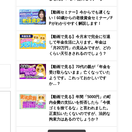
【動画セミナー】今からでも遅くな
い！60歳からの老後資金セミナー／F
Pがわかりやすく解説します！
【動画で見る】今月末で完全に引退
して年金生活に入ります。年金は
「月20万円」の見込みですが、どの
くらい天引きされるのでしょう？
【動画で見る】70代の親が「年金を
受け取らないまま」亡くなっていた
ようです。これっておかしいです
か…？
解でき
【動画で見る】年間「5000円」の町
内会費の支払いを拒否したら「今後
画立
ゴミを捨てるな」と言われました。
正直払いたくないのですが、法的な
ンナ
拘束力はあるのでしょうか？
迎