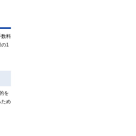
手数料
の1
的を
るため