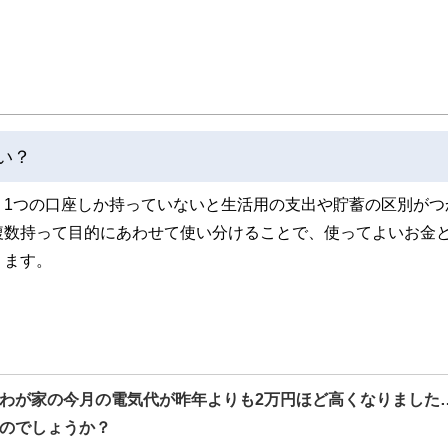
た執筆者・監修者による執筆体制を築くことで、内容のわかりやすさはもちろんの
ています。
のコンシェルジュを目指します。
い？
。1つの口座しか持っていないと生活用の支出や貯蓄の区別がつ
複数持って目的にあわせて使い分けることで、使ってよいお金
ります。
。
わが家の今月の電気代が昨年よりも2万円ほど高くなりました
のでしょうか？