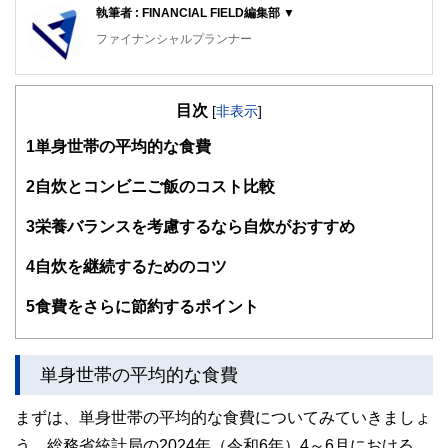
執筆者 : FINANCIAL FIELD編集部 ▼
ファイナンシャルプランナー
FinancialField編集部は、金融、経済に関する記事を、日々
の暮らしにどのような影響を与えるかという視点で、お金の
目次
知識がない方でも理解できるようわかりやすく発信していま
[
非表示
]
す。
1
単身世帯の平均的な食費
編集部のメンバーは、ファイナンシャルプランナーの資格取
得者を中心に「お金や暮らし」に関する書籍・雑誌の編集経
2
自炊とコンビニご飯のコスト比較
験者で構成され、企画立案から記事掲載まですべての工程に
関わることで、読者目線のコンテンツを追求しています。
3
栄養バランスを考慮するなら自炊がおすすめ
FinancialFieldの特徴は、ファイナンシャルプランナー、弁
4
自炊を継続するためのコツ
護士、税理士、宅地建物取引士、相続診断士、住宅ローンア
ドバイザー、DCプランナー、公認会計士、社会保険労務
士、行政書士、投資アナリスト、キャリアコンサルタントな
5
食費をさらに節約するポイント
ど150名以上の有資格者を執筆者・監修者として迎え、むず
かしく感じられる年金や税金、相続、保険、ローンなどの話
をわかりやすく発信している点です。
単身世帯の平均的な食費
このように編集経験豊富なメンバーと金融や経済に精通した
執筆者・監修者による執筆体制を築くことで、内容のわかり
まずは、単身世帯の平均的な食費についてみていきましょ
やすさはもちろんのこと、読み応えのあるコンテンツと確か
う。総務省統計局の2024年（令和6年）4～6月における
な情報発信を実現しています。