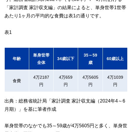
「家計調査 家計収支編」の結果によると、単身世帯1世帯
私たちは、快適でより良い生活のアイデアを提供するお金の
コンシェルジュを目指します。
あたり1ヶ月の平均的な食費は表1の通りです。
表1
単身世帯
35～59
年齢
34歳以下
60歳以上
全体
歳
4万2187
4万659
4万5605
4万1039
食費
円
円
円
円
出典：総務省統計局「家計調査 家計収支編（2024年4～6
月期）」を基に筆者作成
単身世帯のなかでも35～59歳が4万5605円と多く、単身世