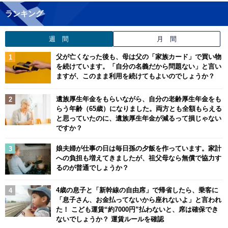
ランキング
週 間
月 間
父が亡くなった後も、母は父の「家族カード」で買い物
を続けています。「自分の名義だから問題ない」と言い
ますが、このまま利用を続けてもよいのでしょうか？
遺族厚生年金をもらいながら、自分の老齢厚生年金をも
らう年齢（65歳）になりました。両方とも全額もらえる
と思っていたのに、遺族厚生年金が減るって損じゃない
ですか？
娘夫婦が仕事の日は毎日孫の夕飯を作っています。家計
への負担も増えてきましたが、祖父母なら無償で協力す
るのが普通でしょうか？
4歳の息子と「新幹線の自由席」で帰省したら、乗客に
「息子さん、お金払ってないから座れないよ」と言われ
た！ こども運賃“約7000円”払わないと、席は確保でき
ないでしょうか？ 運賃ルールを確認