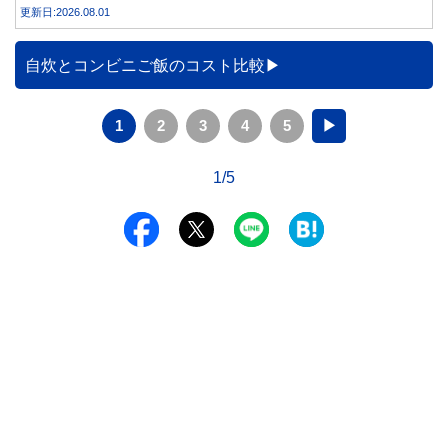
費電力が減り、電気代の節約につながる可能性があることも
更新日:2026.08.01
事実です。では、26度から28度へ2度上げた場合、電気代は
どれくらい変わるのでしょうか。 本記事では、公的機関の
データをもとに、節約効果の目安と快適に過ごすためのポイ
自炊とコンビニご飯のコスト比較
ントを分かりやすく解説します。
1
2
3
4
5
▶
1/5