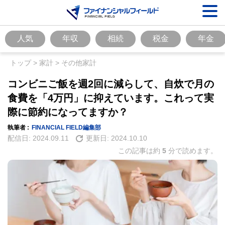
人気
年収
相続
税金
年金
トップ
>
家計
>
その他家計
コンビニご飯を週2回に減らして、自炊で月の
食費を「4万円」に抑えています。これって実
際に節約になってますか？
執筆者 :
FINANCIAL FIELD編集部
配信日:
2024.09.11
更新日:
2024.10.10
この記事は約
5
分で読めます。