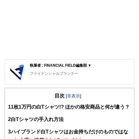
執筆者 : FINANCIAL FIELD編集部 ▼
ファイナンシャルプランナー
FinancialField編集部は、金融、経済に関する記事を、日々
の暮らしにどのような影響を与えるかという視点で、お金の
目次
知識がない方でも理解できるようわかりやすく発信していま
[
非表示
]
す。
1
1枚1万円の白Tシャツ!? ほかの格安商品と何が違う？
編集部のメンバーは、ファイナンシャルプランナーの資格取
得者を中心に「お金や暮らし」に関する書籍・雑誌の編集経
2
白Tシャツの手入れ方法
験者で構成され、企画立案から記事掲載まですべての工程に
関わることで、読者目線のコンテンツを追求しています。
3
ハイブランド白Tシャツはお金持ちだけのものではな
FinancialFieldの特徴は、ファイナンシャルプランナー、弁