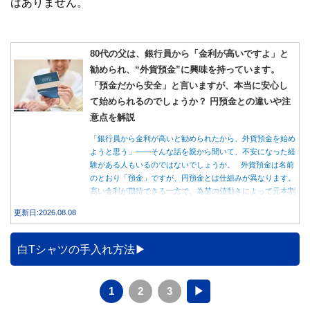
はありません。
80代の父は、銀行員から「金利が高いですよ」と
勧められ、“外貨預金”に興味を持っています。
「預金だから安全」と言いますが、本当に安心し
て始められるのでしょうか？ 円預金との違いや注
意点を解説
「銀行員から金利が高いと勧められたから、外貨預金を始め
ようと思う」――そんな話を親から聞いて、不安になった経
験がある人もいるのではないでしょうか。 外貨預金は名前
のとおり「預金」ですが、円預金とは仕組みが異なります。
高い金利が期待できる一方で、為替の値動きによって元本割
れする可能性もあります。 この記事では、外貨預金の仕組
更新日:2026.08.08
みや円預金との違い、始める前に知っておきたい注意点を分
かりやすく解説します。
白Tシャツの手入れ方法
1
2
3
▶