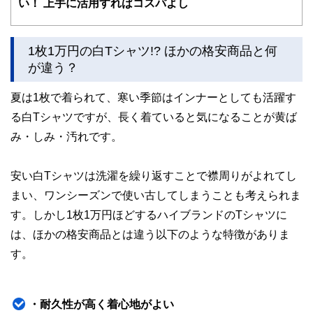
い！ 上手に活用すればコスパよし
護士、税理士、宅地建物取引士、相続診断士、住宅ローンア
ドバイザー、DCプランナー、公認会計士、社会保険労務
士、行政書士、投資アナリスト、キャリアコンサルタントな
1枚1万円の白Tシャツ!? ほかの格安商品と何
ど150名以上の有資格者を執筆者・監修者として迎え、むず
かしく感じられる年金や税金、相続、保険、ローンなどの話
が違う？
をわかりやすく発信している点です。
夏は1枚で着られて、寒い季節はインナーとしても活躍す
このように編集経験豊富なメンバーと金融や経済に精通した
執筆者・監修者による執筆体制を築くことで、内容のわかり
る白Tシャツですが、長く着ていると気になることが黄ば
やすさはもちろんのこと、読み応えのあるコンテンツと確か
み・しみ・汚れです。
な情報発信を実現しています。
私たちは、快適でより良い生活のアイデアを提供するお金の
コンシェルジュを目指します。
安い白Tシャツは洗濯を繰り返すことで襟周りがよれてし
まい、ワンシーズンで使い古してしまうことも考えられま
す。しかし1枚1万円ほどするハイブランドのTシャツに
は、ほかの格安商品とは違う以下のような特徴がありま
す。
・耐久性が高く着心地がよい