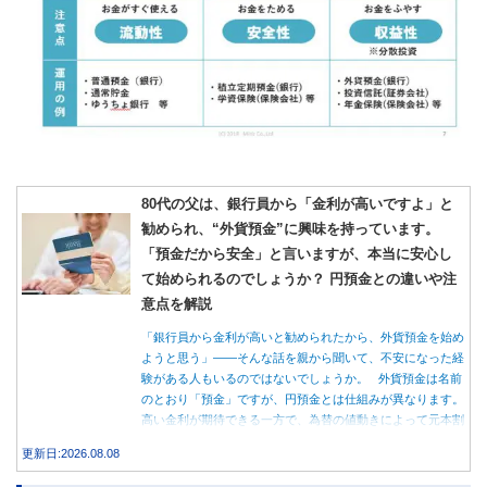
80代の父は、銀行員から「金利が高いですよ」と
勧められ、“外貨預金”に興味を持っています。
「預金だから安全」と言いますが、本当に安心し
て始められるのでしょうか？ 円預金との違いや注
意点を解説
「銀行員から金利が高いと勧められたから、外貨預金を始め
ようと思う」――そんな話を親から聞いて、不安になった経
験がある人もいるのではないでしょうか。 外貨預金は名前
のとおり「預金」ですが、円預金とは仕組みが異なります。
高い金利が期待できる一方で、為替の値動きによって元本割
れする可能性もあります。 この記事では、外貨預金の仕組
更新日:2026.08.08
みや円預金との違い、始める前に知っておきたい注意点を分
かりやすく解説します。