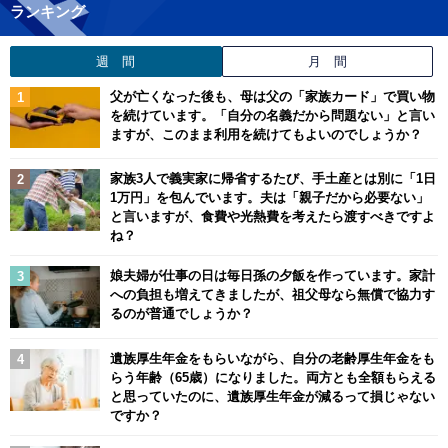
ランキング
週 間
月 間
父が亡くなった後も、母は父の「家族カード」で買い物
を続けています。「自分の名義だから問題ない」と言い
ますが、このまま利用を続けてもよいのでしょうか？
家族3人で義実家に帰省するたび、手土産とは別に「1日
1万円」を包んでいます。夫は「親子だから必要ない」
と言いますが、食費や光熱費を考えたら渡すべきですよ
ね？
娘夫婦が仕事の日は毎日孫の夕飯を作っています。家計
への負担も増えてきましたが、祖父母なら無償で協力す
るのが普通でしょうか？
遺族厚生年金をもらいながら、自分の老齢厚生年金をも
らう年齢（65歳）になりました。両方とも全額もらえる
と思っていたのに、遺族厚生年金が減るって損じゃない
ですか？