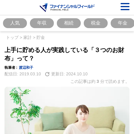
人気
年収
相続
税金
年金
トップ
>
家計
>
貯金
上手に貯める人が実践している「３つのお財
布」って？
執筆者 :
渡辺和子
配信日:
2019.03.10
更新日:
2024.10.10
この記事は約
3
分で読めます。