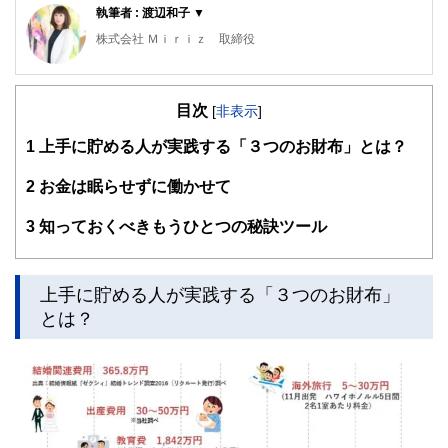
執筆者 : 渡辺和子 ▼
株式会社 Ｍｉｒｉｚ 取締役
確定拠出年金相談ねっと 認定ファイナンシャル・プランナ
ー
目次
日本ファイナンシャル・プランナーズ協会会員 AFP
[
非表示
]
２級ファイナンシャル・プランニング技能士
1
上手に貯める人が実践する「３つのお財布」とは？
一般社団法人公的保険アドバイザー協会 公的保険アドバイ
ザー
青山学院大学FP3級講座 リスク管理講師
2
お金は眠らせずに働かせて
東京海上火災保険株式会社の地域型社員として勤務後、結婚
を機に宮城県へ移住。大手電機メーカーの機関代理店や第一
3
知っておくべきもうひとつの秘訣ツール
地方銀行の窓口業務を経て、2016年に創業39年続く保険代
理店取締役に就任。公的保障制度や金融に関する知識を幅広
くお伝えできるよう、公的保険セミナー・資産運用セミナー
を多数開催。
上手に貯める人が実践する「３つのお財布」
とは？