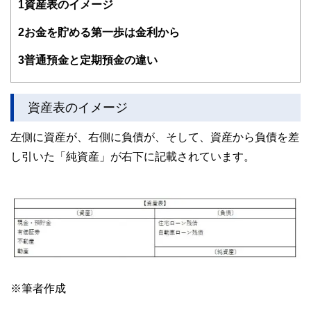
1
資産表のイメージ
子育て世帯や退職準備世帯を中心に「暮らしとお金」の相談
業務を行う。
2
お金を貯める第一歩は金利から
また、全国商工会連合会の「エキスパートバンク」にCFP®
資格保持者として登録。
3
普通預金と定期預金の違い
法人向け福利厚生制度「ワーク・ライフ・バランス相談室」
を提案し、企業にお勤めの役員・従業員が抱えている「暮ら
しとお金」についてのお悩み相談も行う。
資産表のイメージ
2017年、独立行政法人日本学生支援機構の「スカラシッ
プ・アドバイザー」に認定され、高等学校やPTA向けに奨学
左側に資産が、右側に負債が、そして、資産から負債を差
金のセミナー・相談会を通じ、国の事業として教育の格差な
ど社会問題の解決にも取り組む。
し引いた「純資産」が右下に記載されています。
https://fpofficekaientai.wixsite.com/fp-office-kaientai
※筆者作成