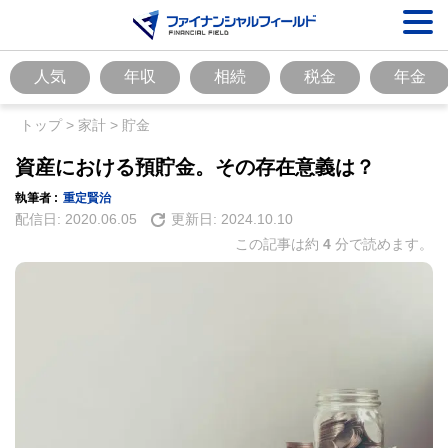
人気
年収
相続
税金
年金
トップ
>
家計
>
貯金
資産における預貯金。その存在意義は？
執筆者 :
重定賢治
配信日:
2020.06.05
更新日:
2024.10.10
この記事は約
4
分で読めます。