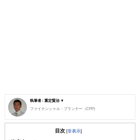
執筆者 : 重定賢治 ▼
ファイナンシャル・プランナー（CFP)
明治大学法学部法律学科を卒業後、金融機関にて資産運用業
務に従事。
目次
ファイナンシャル・プランナー（FP）の上級資格である
[
非表示
]
「CFP®資格」を取得後、2007年に開業。