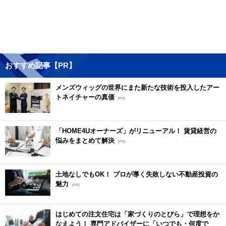
おすすめ記事【PR】
メンズウィッグの世界にまた新たな技術を投入したアー
トネイチャーの真価
[PR]
「HOME4Uオーナーズ」がリニューアル！ 賃貸経営の
悩みをまとめて解決
[PR]
土地なしでもOK！ プロが導く失敗しない不動産投資の
魅力
[PR]
はじめての注文住宅は「家づくりのとびら」で理想をか
なえよう！ 専門アドバイザーに「いつでも・何度で