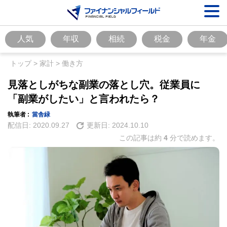
人気
年収
相続
税金
年金
トップ
>
家計
>
働き方
見落としがちな副業の落とし穴。従業員に
「副業がしたい」と言われたら？
執筆者 :
當舎緑
配信日:
2020.09.27
更新日:
2024.10.10
この記事は約
4
分で読めます。