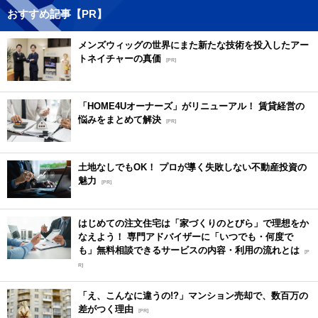
おすすめ記事【PR】
メンズウィッグの世界にまた新たな技術を投入したアー
トネイチャーの真価
[PR]
「HOME4Uオーナーズ」がリニューアル！ 賃貸経営の
悩みをまとめて解決
[PR]
土地なしでもOK！ プロが導く失敗しない不動産投資の
魅力
[PR]
はじめての注文住宅は「家づくりのとびら」で理想をか
なえよう！ 専門アドバイザーに「いつでも・何度で
も」無料相談できるサービスの内容・利用の流れとは
[P
R]
「え、こんなに違うの!?」マンション売却で、数百万の
差がつく理由
[PR]