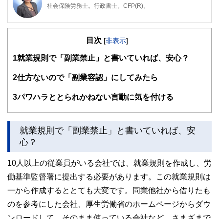
社会保険労務士。行政書士。CFP(R)。
阪神淡路大震災の経験から、法律やお金の大切さを実感し、
開業後は、顧問先の会社の労働保険関係や社会保険関係の手
目次
続き、相談にのる傍ら、一般消費者向けのセミナーや執筆活
[
非表示
]
動も精力的に行っている。著書は、「3級FP過去問題集」(金
1
就業規則で「副業禁止」と書いていれば、安心？
融ブックス）。「子どもにかけるお金の本」（主婦の友社）
「もらい忘れ年金の受け取り方」（近代セールス社）など。
女2人男1人の3児の母でもある。
2
仕方ないので「副業容認」にしてみたら
3
パワハラととられかねない言動に気を付ける
就業規則で「副業禁止」と書いていれば、安
心？
10人以上の従業員がいる会社では、就業規則を作成し、労
働基準監督署に提出する必要があります。この就業規則は
一から作成するととても大変です。同業他社から借りたも
のを参考にした会社、厚生労働省のホームページからダウ
ンロードして、そのまま使っている会社など、さまざまで