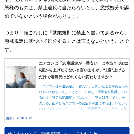
態様のものは、禁止違反に当たらないとし、懲戒処分を認
めていないという場合があります。
つまり、頭ごなしに「就業規則に禁止と書いてあるから、
懲戒規定に基づいて処分する」とは言えないということで
す。
エアコンは「28度設定が一番安い」は本当？ 夫は2
6度から上げたくないと言いますが、“2度”上げる
だけで電気代はどれくらい変わりますか？
「エアコンは28度設定が一番安い」と聞いたことがある人も
いるのではないでしょうか。 しかし、環境省が推奨してい
るのは「設定温度28度」ではなく、「室温28度」です。そ
のため、必ずしもエアコンの設定を28度にすればよいという
わけではありません。 一方で、設定温度を少し上げると消
費電力が減り、電気代の節約につながる可能性があることも
更新日:2026.08.01
事実です。では、26度から28度へ2度上げた場合、電気代は
どれくらい変わるのでしょうか。 本記事では、公的機関の
データをもとに、節約効果の目安と快適に過ごすためのポイ