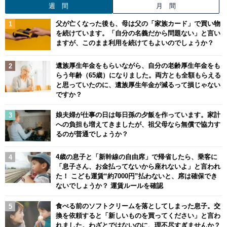
週 間
月 間
父が亡くなった後も、母は父の「家族カード」で買い物
を続けています。「自分の名義だから問題ない」と言い
ますが、このまま利用を続けてもよいのでしょうか？
遺族厚生年金をもらいながら、自分の老齢厚生年金をも
らう年齢（65歳）になりました。両方とも全額もらえる
と思っていたのに、遺族厚生年金が減るって損じゃない
ですか？
娘夫婦が仕事の日は毎日孫の夕飯を作っています。家計
への負担も増えてきましたが、祖父母なら無償で協力す
るのが普通でしょうか？
4歳の息子と「新幹線の自由席」で帰省したら、乗客に
「息子さん、お金払ってないから座れないよ」と言われ
た！ こども運賃“約7000円”払わないと、席は確保でき
ないでしょうか？ 運賃ルールを確認
食べる前のソフトクリームを落としてしまった息子。交
換を依頼すると「新しいものを買ってください」と言わ
れました。わざとではないのに、理不尽すぎませんか？