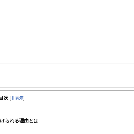
事を、日々の暮らしにどのような影響を与えるかという視点で、お金の知識がない方でも理
目次
[
非表示
]
取得者を中心に「お金や暮らし」に関する書籍・雑誌の編集経験者で構成され、企
線のコンテンツを追求しています。
ンナー、弁護士、税理士、宅地建物取引士、相続診断士、住宅ローンアドバイザー、DCプラ
づけられる理由とは
スト、キャリアコンサルタントなど150名以上の有資格者を執筆者・監修者として
ンなどの話をわかりやすく発信している点です。