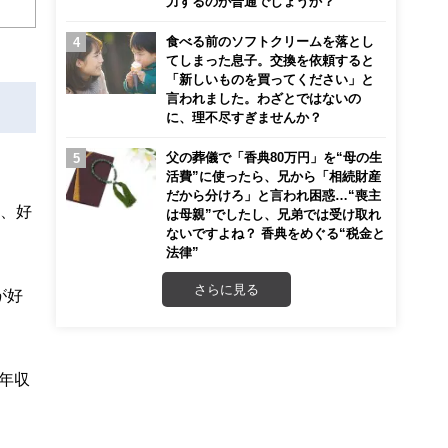
力するのが普通でしょうか？
こ
食べる前のソフトクリームを落とし
てしまった息子。交換を依頼すると
「新しいものを買ってください」と
言われました。わざとではないの
に、理不尽すぎませんか？
父の葬儀で「香典80万円」を“母の生
活費”に使ったら、兄から「相続財産
だから分けろ」と言われ困惑…“喪主
に、好
は母親”でしたし、兄弟では受け取れ
ないですよね？ 香典をめぐる“税金と
法律”
さらに見る
が好
、年収