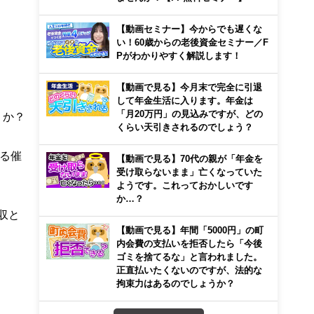
【動画セミナー】今からでも遅くな
い！60歳からの老後資金セミナー／F
Pがわかりやすく解説します！
【動画で見る】今月末で完全に引退
して年金生活に入ります。年金は
「月20万円」の見込みですが、どの
うか？
くらい天引きされるのでしょう？
る催
【動画で見る】70代の親が「年金を
受け取らないまま」亡くなっていた
ようです。これっておかしいです
か…？
収と
【動画で見る】年間「5000円」の町
内会費の支払いを拒否したら「今後
ゴミを捨てるな」と言われました。
正直払いたくないのですが、法的な
拘束力はあるのでしょうか？