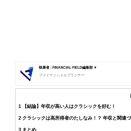
執筆者 : FINANCIAL FIELD編集部 ▼
ファイナンシャルプランナー
FinancialField編集部は、金融、経済に関する記
るようわかりやすく発信しています。
編集部のメンバーは、ファイナンシャルプランナーの資格
案から記事掲載まですべての工程に関わることで、読者目
1
【結論】年収が高い人はクラシックを好む！
FinancialFieldの特徴は、ファイナンシャルプラ
2
クラシックは高所得者のたしなみ！？ 年収と関連
ー、公認会計士、社会保険労務士、行政書士、投資アナリ
え、むずかしく感じられる年金や税金、相続、保険、ロー
3
まとめ