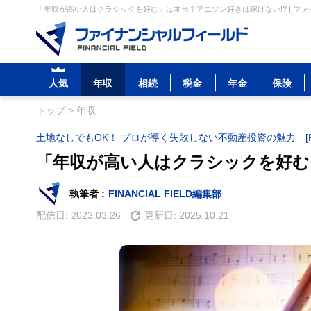
「年収が高い人はクラシックを好む」は本当？アニソン好きは稼げない!? | フ
人気
年収
相続
税金
年金
保険
トップ
>
年収
土地なしでもOK！ プロが導く失敗しない不動産投資の魅力 [P
「年収が高い人はクラシックを好む
執筆者 :
FINANCIAL FIELD編集部
配信日:
2023.03.26
更新日:
2025.10.21