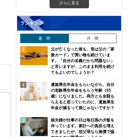
さらに見る
ランキング
週 間
月 間
父が亡くなった後も、母は父の「家
族カード」で買い物を続けていま
す。「自分の名義だから問題ない」
と言いますが、このまま利用を続け
てもよいのでしょうか？
遺族厚生年金をもらいながら、自分
解でき
の老齢厚生年金をもらう年齢（65
歳）になりました。両方とも全額も
らえると思っていたのに、遺族厚生
画立
年金が減るって損じゃないですか？
娘夫婦が仕事の日は毎日孫の夕飯を
ンナ
作っています。家計への負担も増え
迎
てきましたが、祖父母なら無償で協