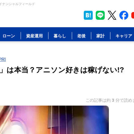
ァイナンシャルフィールド
ローン
資産運用
暮らし
老後
家計
キャリア
R]
」は本当？アニソン好きは稼げない!?
この記事は約
3
分で読め