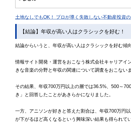
このように編集経験豊富なメンバーと金融や経済に精通し
と、読み応えのあるコンテンツと確かな情報発信を実現し
土地なしでもOK！ プロが導く失敗しない不動産投資の魅
私たちは、快適でより良い生活のアイデアを提供するお金
【結論】年収が高い人はクラシックを好む！
結論からいうと、年収が高い人はクラシックを好む傾
情報サイト開発・運営をおこなう株式会社キャリアインデッ
きな音楽の分野と年収の関連について調査をおこない
その結果、年収700万円以上の層では36.5%、500～70
き」と回答したことがあきらかになりました。
一方、アニソンが好きと答えた割合は、年収700万円以上が6
が下がるほど高くなるという興味深い結果も得られて