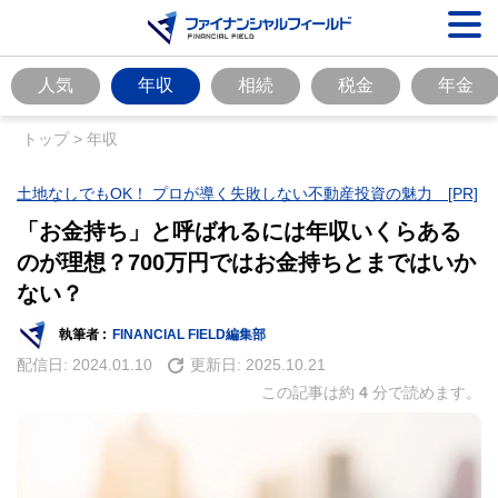
人気
年収
相続
税金
年金
トップ
>
年収
土地なしでもOK！ プロが導く失敗しない不動産投資の魅力 [PR]
「お金持ち」と呼ばれるには年収いくらある
のが理想？700万円ではお金持ちとまではいか
ない？
執筆者 :
FINANCIAL FIELD編集部
配信日:
2024.01.10
更新日:
2025.10.21
この記事は約
4
分で読めます。