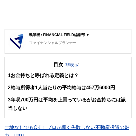
執筆者 : FINANCIAL FIELD編集部 ▼
ファイナンシャルプランナー
FinancialField編集部は、金融、経済に関する記事を、日々
の暮らしにどのような影響を与えるかという視点で、お金の
目次
知識がない方でも理解できるようわかりやすく発信していま
[
非表示
]
す。
1
お金持ちと呼ばれる定義とは？
編集部のメンバーは、ファイナンシャルプランナーの資格取
得者を中心に「お金や暮らし」に関する書籍・雑誌の編集経
2
給与所得者1人当たりの平均給与は457万6000円
験者で構成され、企画立案から記事掲載まですべての工程に
関わることで、読者目線のコンテンツを追求しています。
3
年収700万円は平均を上回っているがお金持ちには該
FinancialFieldの特徴は、ファイナンシャルプランナー、弁
当しない
護士、税理士、宅地建物取引士、相続診断士、住宅ローンア
ドバイザー、DCプランナー、公認会計士、社会保険労務
士、行政書士、投資アナリスト、キャリアコンサルタントな
土地なしでもOK！ プロが導く失敗しない不動産投資の魅
ど150名以上の有資格者を執筆者・監修者として迎え、むず
かしく感じられる年金や税金、相続、保険、ローンなどの話
力 [PR]