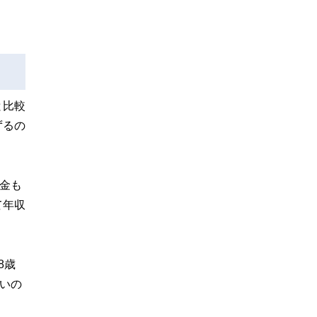
と比較
ずるの
金も
て年収
8歳
いの