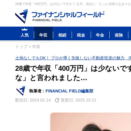
28歳で年収「400万円」は少ないですか？ 正月、叔父に「もっと頑張らなきゃな
人気
年収
相続
税金
年金
保険
トップ
>
年収
土地なしでもOK！ プロが導く失敗しない不動産投資の魅力 [P
28歳で年収「400万円」は少ない
な」と言われました…
執筆者 :
FINANCIAL FIELD編集部
配信日:
2024.01.14
更新日:
2025.10.21