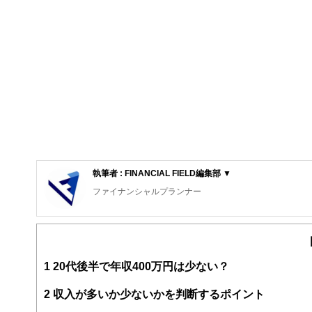
執筆者 : FINANCIAL FIELD編集部 ▼
ファイナンシャルプランナー
FinancialField編集部は、金融、経済に関する記
るようわかりやすく発信しています。
編集部のメンバーは、ファイナンシャルプランナーの資格
案から記事掲載まですべての工程に関わることで、読者目
1
20代後半で年収400万円は少ない？
FinancialFieldの特徴は、ファイナンシャルプラ
2
収入が多いか少ないかを判断するポイント
ー、公認会計士、社会保険労務士、行政書士、投資アナリ