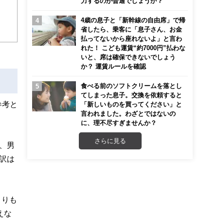
力するのが普通でしょうか？
こ
4歳の息子と「新幹線の自由席」で帰
省したら、乗客に「息子さん、お金
払ってないから座れないよ」と言わ
れた！ こども運賃“約7000円”払わな
いと、席は確保できないでしょう
か？ 運賃ルールを確認
食べる前のソフトクリームを落とし
てしまった息子。交換を依頼すると
参考と
「新しいものを買ってください」と
言われました。わざとではないの
に、理不尽すぎませんか？
さらに見る
め、男
内訳は
よりも
えな