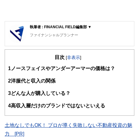
執筆者 : FINANCIAL FIELD編集部 ▼
ファイナンシャルプランナー
FinancialField編集部は、金融、経済に関する記事を、日々
の暮らしにどのような影響を与えるかという視点で、お金の
目次
知識がない方でも理解できるようわかりやすく発信していま
[
非表示
]
す。
1
ノースフェイスやアンダーアーマーの価格は？
編集部のメンバーは、ファイナンシャルプランナーの資格取
得者を中心に「お金や暮らし」に関する書籍・雑誌の編集経
2
洋服代と収入の関係
験者で構成され、企画立案から記事掲載まですべての工程に
関わることで、読者目線のコンテンツを追求しています。
3
どんな人が購入している？
FinancialFieldの特徴は、ファイナンシャルプランナー、弁
4
高収入層だけのブランドではないといえる
護士、税理士、宅地建物取引士、相続診断士、住宅ローンア
ドバイザー、DCプランナー、公認会計士、社会保険労務
士、行政書士、投資アナリスト、キャリアコンサルタントな
ど150名以上の有資格者を執筆者・監修者として迎え、むず
土地なしでもOK！ プロが導く失敗しない不動産投資の魅
かしく感じられる年金や税金、相続、保険、ローンなどの話
力 [PR]
をわかりやすく発信している点です。