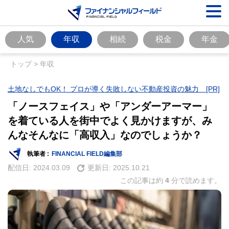
人気
年収
相続
税金
年金
トップ
>
年収
土地なしでもOK！ プロが導く失敗しない不動産投資の魅力 [PR]
「ノースフェイス」や「アンダーアーマー」
を着ている人を街中でよく見かけますが、み
んなそんなに「高収入」なのでしょうか？
執筆者 :
FINANCIAL FIELD編集部
配信日:
2024.03.09
更新日:
2025.10.21
この記事は約
4
分で読めます。