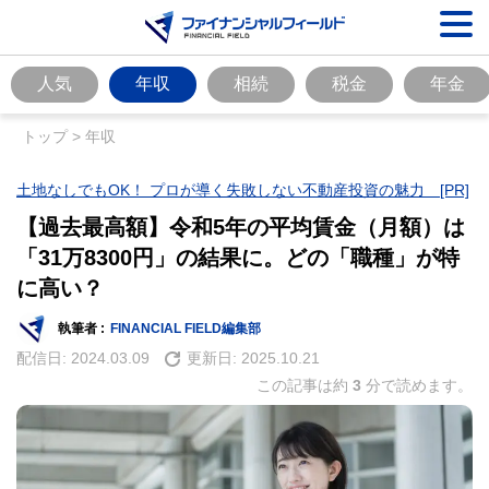
人気
年収
相続
税金
年金
トップ
>
年収
土地なしでもOK！ プロが導く失敗しない不動産投資の魅力 [PR]
【過去最高額】令和5年の平均賃金（月額）は
「31万8300円」の結果に。どの「職種」が特
に高い？
執筆者 :
FINANCIAL FIELD編集部
配信日:
2024.03.09
更新日:
2025.10.21
この記事は約
3
分で読めます。