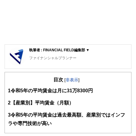
執筆者 : FINANCIAL FIELD編集部 ▼
ファイナンシャルプランナー
FinancialField編集部は、金融、経済に関する記事を、日々
の暮らしにどのような影響を与えるかという視点で、お金の
目次
知識がない方でも理解できるようわかりやすく発信していま
[
非表示
]
す。
1
令和5年の平均賃金は月に31万8300円
編集部のメンバーは、ファイナンシャルプランナーの資格取
得者を中心に「お金や暮らし」に関する書籍・雑誌の編集経
2
【産業別】平均賃金（月額）
験者で構成され、企画立案から記事掲載まですべての工程に
関わることで、読者目線のコンテンツを追求しています。
3
令和5年の平均賃金は過去最高額、産業別ではインフ
FinancialFieldの特徴は、ファイナンシャルプランナー、弁
ラや専門技術が高い
護士、税理士、宅地建物取引士、相続診断士、住宅ローンア
ドバイザー、DCプランナー、公認会計士、社会保険労務