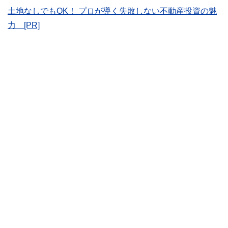
士、行政書士、投資アナリスト、キャリアコンサルタントな
土地なしでもOK！ プロが導く失敗しない不動産投資の魅
ど150名以上の有資格者を執筆者・監修者として迎え、むず
かしく感じられる年金や税金、相続、保険、ローンなどの話
力 [PR]
をわかりやすく発信している点です。
このように編集経験豊富なメンバーと金融や経済に精通した
執筆者・監修者による執筆体制を築くことで、内容のわかり
やすさはもちろんのこと、読み応えのあるコンテンツと確か
な情報発信を実現しています。
私たちは、快適でより良い生活のアイデアを提供するお金の
コンシェルジュを目指します。