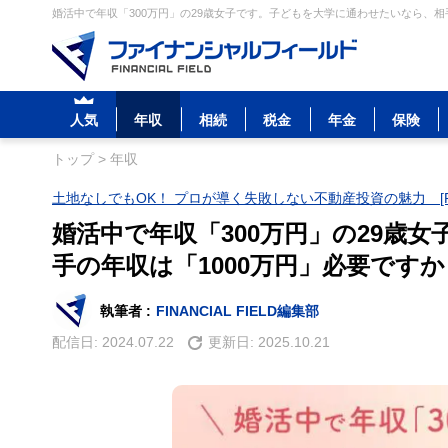
婚活中で年収「300万円」の29歳女子です。子どもを大学に通わせたいなら、相手
人気
年収
相続
税金
年金
保険
トップ
>
年収
土地なしでもOK！ プロが導く失敗しない不動産投資の魅力 [P
婚活中で年収「300万円」の29歳
手の年収は「1000万円」必要ですか
執筆者 :
FINANCIAL FIELD編集部
配信日:
2024.07.22
更新日:
2025.10.21