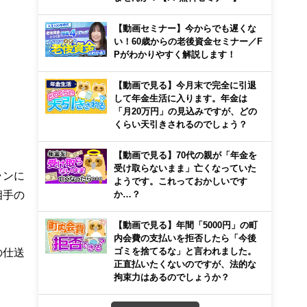
【動画セミナー】今からでも遅くな
い！60歳からの老後資金セミナー／F
Pがわかりやすく解説します！
【動画で見る】今月末で完全に引退
して年金生活に入ります。年金は
「月20万円」の見込みですが、どの
くらい天引きされるのでしょう？
【動画で見る】70代の親が「年金を
受け取らないまま」亡くなっていた
ランに
ようです。これっておかしいです
相手の
か…？
【動画で見る】年間「5000円」の町
内会費の支払いを拒否したら「今後
の仕送
ゴミを捨てるな」と言われました。
正直払いたくないのですが、法的な
拘束力はあるのでしょうか？