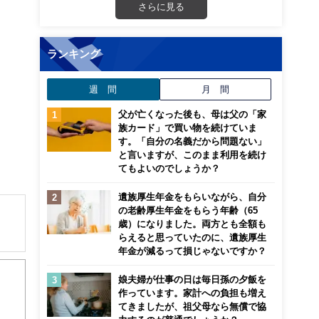
さらに見る
ランキング
週 間
月 間
父が亡くなった後も、母は父の「家
族カード」で買い物を続けていま
す。「自分の名義だから問題ない」
と言いますが、このまま利用を続け
てもよいのでしょうか？
遺族厚生年金をもらいながら、自分
の老齢厚生年金をもらう年齢（65
歳）になりました。両方とも全額も
らえると思っていたのに、遺族厚生
年金が減るって損じゃないですか？
解でき
娘夫婦が仕事の日は毎日孫の夕飯を
画立
作っています。家計への負担も増え
てきましたが、祖父母なら無償で協