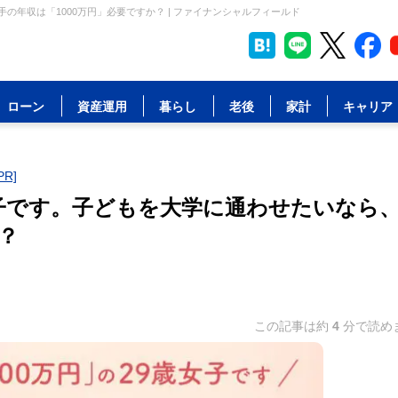
の年収は「1000万円」必要ですか？ | ファイナンシャルフィールド
ローン
資産運用
暮らし
老後
家計
キャリア
R]
女子です。子どもを大学に通わせたいなら
？
この記事は約
4
分で読め