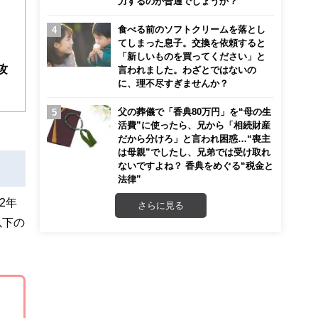
力するのが普通でしょうか？
ンナ
迎
食べる前のソフトクリームを落とし
てしまった息子。交換を依頼すると
こ
「新しいものを買ってください」と
攻
言われました。わざとではないの
に、理不尽すぎませんか？
父の葬儀で「香典80万円」を“母の生
活費”に使ったら、兄から「相続財産
だから分けろ」と言われ困惑…“喪主
は母親”でしたし、兄弟では受け取れ
ないですよね？ 香典をめぐる“税金と
法律”
2年
さらに見る
以下の