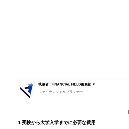
執筆者 : FINANCIAL FIELD編集部 ▼
ファイナンシャルプランナー
FinancialField編集部は、金融、経済に関する記
るようわかりやすく発信しています。
編集部のメンバーは、ファイナンシャルプランナーの資格
案から記事掲載まですべての工程に関わることで、読者目
1
受験から大学入学までに必要な費用