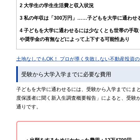
FinancialFieldの特徴は、ファイナンシャルプラ
2
大学生の学生生活費と収入状況
ー、公認会計士、社会保険労務士、行政書士、投資アナリ
え、むずかしく感じられる年金や税金、相続、保険、ロー
3
私の年収は「300万円」……子どもを大学に通わせ
このように編集経験豊富なメンバーと金融や経済に精通し
4
子どもを大学に通わせるには少なくとも世帯の手取り
と、読み応えのあるコンテンツと確かな情報発信を実現し
や奨学金の有無などによって上下する可能性あり
私たちは、快適でより良い生活のアイデアを提供するお金
土地なしでもOK！ プロが導く失敗しない不動産投資の魅
受験から大学入学までに必要な費用
子どもを大学に通わせるには、受験から入学までにまと
度保護者に聞く新入生調査概要報告」によると、受験から
通りです。