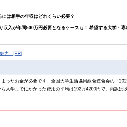
ンナー、弁護士、税理士、宅地建物取引士、相続診断士、住宅ローンアドバイザー、DCプラ
スト、キャリアコンサルタントなど150名以上の有資格者を執筆者・監修者として
ンなどの話をわかりやすく発信している点です。
るには相手の年収はどれくらい必要？
た執筆者・監修者による執筆体制を築くことで、内容のわかりやすさはもちろんの
収入が年間500万円必要となるケースも！ 希望する大学・専
ています。
のコンシェルジュを目指します。
力 [PR]
まったお金が必要です。全国大学生活協同組合連合会の「202
入学までにかかった費用の平均は192万4200円で、内訳は