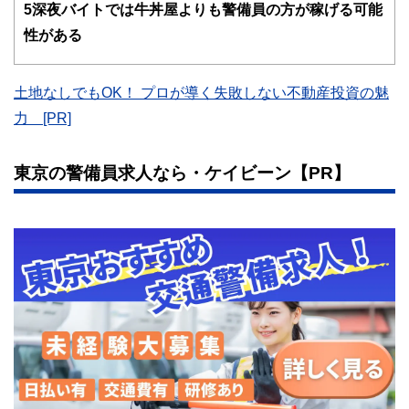
士、行政書士、投資アナリスト、キャリアコンサルタントな
5
深夜バイトでは牛丼屋よりも警備員の方が稼げる可能
ど150名以上の有資格者を執筆者・監修者として迎え、むず
性がある
かしく感じられる年金や税金、相続、保険、ローンなどの話
をわかりやすく発信している点です。
このように編集経験豊富なメンバーと金融や経済に精通した
土地なしでもOK！ プロが導く失敗しない不動産投資の魅
執筆者・監修者による執筆体制を築くことで、内容のわかり
力 [PR]
やすさはもちろんのこと、読み応えのあるコンテンツと確か
な情報発信を実現しています。
私たちは、快適でより良い生活のアイデアを提供するお金の
東京の警備員求人なら・ケイビーン【PR】
コンシェルジュを目指します。