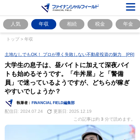
人気
年収
相続
税金
年金
トップ
>
年収
土地なしでもOK！ プロが導く失敗しない不動産投資の魅力 [PR]
大学生の息子は、昼バイトに加えて深夜バイ
トも始めるそうです。「牛丼屋」と「警備
員」で迷っているようですが、どちらが稼ぎ
やすいでしょうか？
執筆者 :
FINANCIAL FIELD編集部
配信日:
2024.07.24
更新日:
2025.12.19
この記事は約
3
分で読めます。