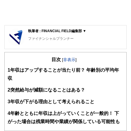
執筆者 : FINANCIAL FIELD編集部 ▼
ファイナンシャルプランナー
FinancialField編集部は、金融、経済に関する記事を、日々
の暮らしにどのような影響を与えるかという視点で、お金の
目次
知識がない方でも理解できるようわかりやすく発信していま
[
非表示
]
す。
1
年収はアップすることが当たり前？ 年齢別の平均年
編集部のメンバーは、ファイナンシャルプランナーの資格取
収
得者を中心に「お金や暮らし」に関する書籍・雑誌の編集経
験者で構成され、企画立案から記事掲載まですべての工程に
2
突然給与が減額になることはある？
関わることで、読者目線のコンテンツを追求しています。
FinancialFieldの特徴は、ファイナンシャルプランナー、弁
3
年収が下がる理由として考えられること
護士、税理士、宅地建物取引士、相続診断士、住宅ローンア
ドバイザー、DCプランナー、公認会計士、社会保険労務
4
年齢とともに年収は上がっていくことが一般的！ 下
士、行政書士、投資アナリスト、キャリアコンサルタントな
がった場合は残業時間や業績が関係している可能性も
ど150名以上の有資格者を執筆者・監修者として迎え、むず
かしく感じられる年金や税金、相続、保険、ローンなどの話