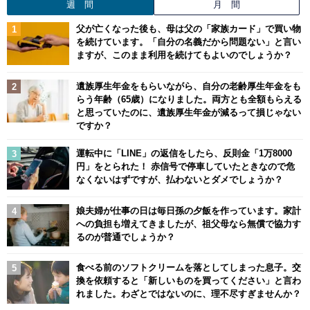
週 間
月 間
父が亡くなった後も、母は父の「家族カード」で買い物
を続けています。「自分の名義だから問題ない」と言い
ますが、このまま利用を続けてもよいのでしょうか？
遺族厚生年金をもらいながら、自分の老齢厚生年金をも
らう年齢（65歳）になりました。両方とも全額もらえる
と思っていたのに、遺族厚生年金が減るって損じゃない
ですか？
運転中に「LINE」の返信をしたら、反則金「1万8000
円」をとられた！ 赤信号で停車していたときなので危
なくないはずですが、払わないとダメでしょうか？
娘夫婦が仕事の日は毎日孫の夕飯を作っています。家計
への負担も増えてきましたが、祖父母なら無償で協力す
るのが普通でしょうか？
食べる前のソフトクリームを落としてしまった息子。交
換を依頼すると「新しいものを買ってください」と言わ
れました。わざとではないのに、理不尽すぎませんか？