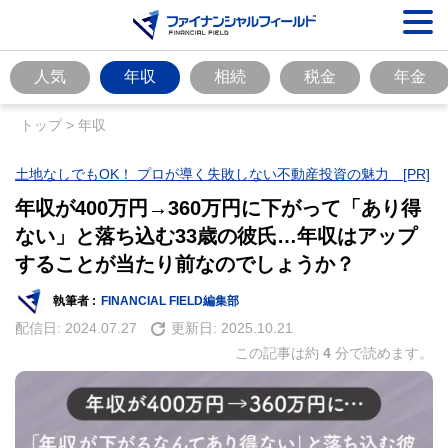
人気
年収
相続
税金
年金
トップ
>
年収
土地なしでもOK！ プロが導く失敗しない不動産投資の魅力 [PR]
年収が400万円→360万円に下がって「あり得
ない」と落ち込む33歳の彼氏…年収はアップ
することが当たり前なのでしょうか？
執筆者 :
FINANCIAL FIELD編集部
配信日:
2024.07.27
更新日:
2025.10.21
この記事は約
4
分で読めます。