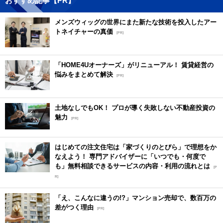
おすすめ記事【PR】
メンズウィッグの世界にまた新たな技術を投入したアー
トネイチャーの真価
[PR]
「HOME4Uオーナーズ」がリニューアル！ 賃貸経営の
悩みをまとめて解決
[PR]
土地なしでもOK！ プロが導く失敗しない不動産投資の
魅力
[PR]
はじめての注文住宅は「家づくりのとびら」で理想をか
なえよう！ 専門アドバイザーに「いつでも・何度で
も」無料相談できるサービスの内容・利用の流れとは
[P
R]
「え、こんなに違うの!?」マンション売却で、数百万の
差がつく理由
[PR]