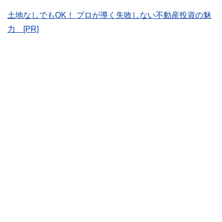
をわかりやすく発信している点です。
土地なしでもOK！ プロが導く失敗しない不動産投資の魅
このように編集経験豊富なメンバーと金融や経済に精通した
執筆者・監修者による執筆体制を築くことで、内容のわかり
力 [PR]
やすさはもちろんのこと、読み応えのあるコンテンツと確か
な情報発信を実現しています。
私たちは、快適でより良い生活のアイデアを提供するお金の
コンシェルジュを目指します。