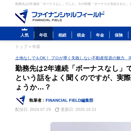
勤務先は2年連続「ボーナスなし」でした。今の時期「ボーナスが支給された」と
人気
年収
相続
税金
年金
保険
トップ
>
年収
土地なしでもOK！ プロが導く失敗しない不動産投資の魅力 [P
勤務先は2年連続「ボーナスなし」
という話をよく聞くのですが、実際
ょうか…？
執筆者 :
FINANCIAL FIELD編集部
配信日:
2024.07.29
更新日:
2025.10.21