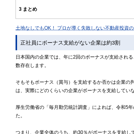
え、むずかしく感じられる年金や税金、相続、保険、ロー
3
まとめ
このように編集経験豊富なメンバーと金融や経済に精通し
と、読み応えのあるコンテンツと確かな情報発信を実現し
土地なしでもOK！ プロが導く失敗しない不動産投資の魅
私たちは、快適でより良い生活のアイデアを提供するお金
正社員にボーナス支給がない企業は約3割
日本国内の企業では、年に2回のボーナスが支給され
数存在します。
そもそもボーナス（賞与）を支給するか否かは企業の
は、実際にどのくらいの企業がボーナスを支給してい
厚生労働省の「毎月勤労統計調査」によれば、令和5年
た。
つまり、企業全体のうち、約30％がボーナスを支給し