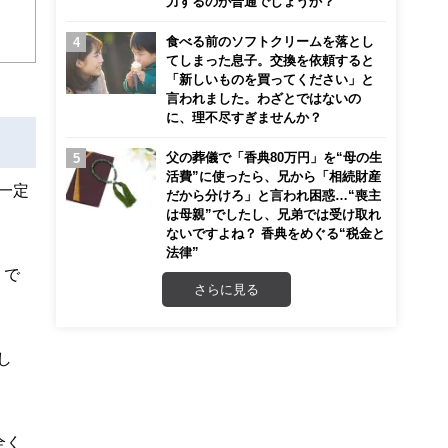
力するのが普通でしょうか？
食べる前のソフトクリームを落とし
こ
てしまった息子。交換を依頼すると
「新しいものを買ってください」と
言われました。わざとではないの
に、理不尽すぎませんか？
父の葬儀で「香典80万円」を“母の生
活費”に使ったら、兄から「相続財産
一定
だから分けろ」と言われ困惑…“喪主
は母親”でしたし、兄弟では受け取れ
ないですよね？ 香典をめぐる“税金と
法律”
。で
さらに見る
し
全く