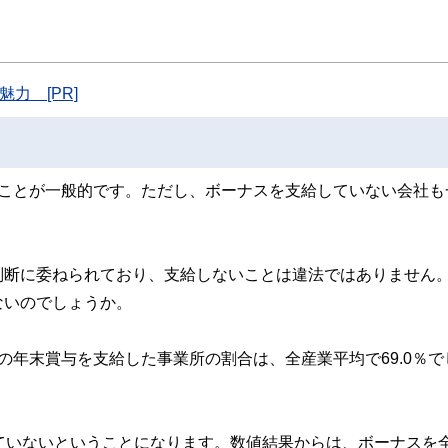
ンなどの話をわかりやすく発信している点です。
た執筆者・監修者による執筆体制を築くことで、内容のわかりやすさはもちろんの
ています。
力 [PR]
のコンシェルジュを目指します。
ることが一般的です。ただし、ボーナスを支給していない会社も
判断に委ねられており、支給しないことは違法ではありません
ないのでしょうか。
の年末賞与を支給した事業所の割合は、全産業平均で69.0％で
ていないということになります。数値結果からは、ボーナスを