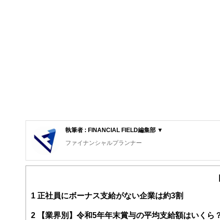
執筆者 : FINANCIAL FIELD編集部 ▼
ファイナンシャルプランナー
FinancialField編集部は、金融、経済に関する記
るようわかりやすく発信しています。
編集部のメンバーは、ファイナンシャルプランナーの資格
案から記事掲載まですべての工程に関わることで、読者目
1
正社員にボーナス支給がない企業は約3割
FinancialFieldの特徴は、ファイナンシャルプラ
2
【業界別】令和5年年末賞与の平均支給額はいくら
ー、公認会計士、社会保険労務士、行政書士、投資アナリ