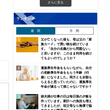
さらに見る
ランキング
週 間
月 間
父が亡くなった後も、母は父の「家
族カード」で買い物を続けていま
す。「自分の名義だから問題ない」
と言いますが、このまま利用を続け
てもよいのでしょうか？
遺族厚生年金をもらいながら、自分
の老齢厚生年金をもらう年齢（65
歳）になりました。両方とも全額も
解でき
らえると思っていたのに、遺族厚生
年金が減るって損じゃないですか？
画立
娘夫婦が仕事の日は毎日孫の夕飯を
作っています。家計への負担も増え
ンナ
てきましたが、祖父母なら無償で協
迎