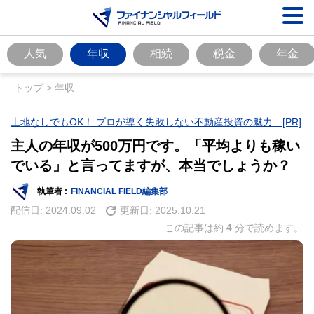
人気
年収
相続
税金
年金
トップ
>
年収
土地なしでもOK！ プロが導く失敗しない不動産投資の魅力 [PR]
主人の年収が500万円です。「平均よりも稼い
でいる」と言ってますが、本当でしょうか？
執筆者 :
FINANCIAL FIELD編集部
配信日:
2024.09.02
更新日:
2025.10.21
この記事は約
4
分で読めます。