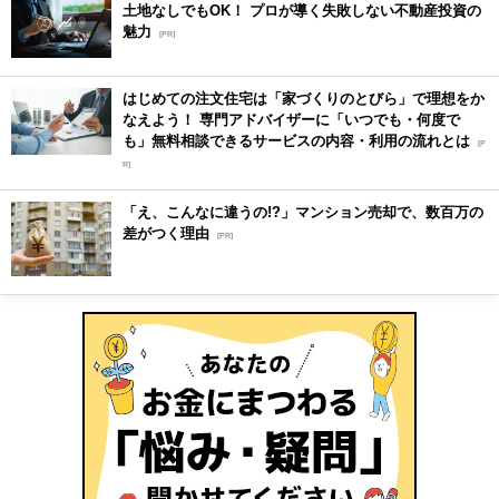
土地なしでもOK！ プロが導く失敗しない不動産投資の
魅力
[PR]
はじめての注文住宅は「家づくりのとびら」で理想をか
なえよう！ 専門アドバイザーに「いつでも・何度で
も」無料相談できるサービスの内容・利用の流れとは
[P
R]
「え、こんなに違うの!?」マンション売却で、数百万の
差がつく理由
[PR]