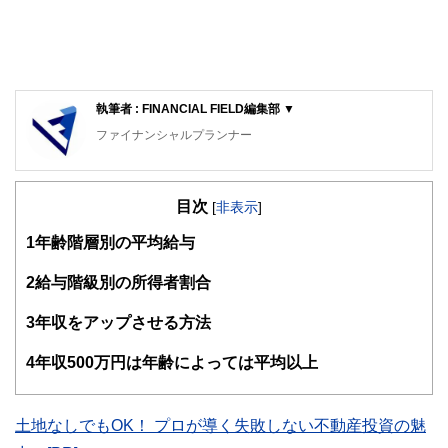
執筆者 : FINANCIAL FIELD編集部 ▼
ファイナンシャルプランナー
FinancialField編集部は、金融、経済に関する記事を、日々
の暮らしにどのような影響を与えるかという視点で、お金の
目次
知識がない方でも理解できるようわかりやすく発信していま
[
非表示
]
す。
1
年齢階層別の平均給与
編集部のメンバーは、ファイナンシャルプランナーの資格取
得者を中心に「お金や暮らし」に関する書籍・雑誌の編集経
2
給与階級別の所得者割合
験者で構成され、企画立案から記事掲載まですべての工程に
関わることで、読者目線のコンテンツを追求しています。
3
年収をアップさせる方法
FinancialFieldの特徴は、ファイナンシャルプランナー、弁
4
年収500万円は年齢によっては平均以上
護士、税理士、宅地建物取引士、相続診断士、住宅ローンア
ドバイザー、DCプランナー、公認会計士、社会保険労務
士、行政書士、投資アナリスト、キャリアコンサルタントな
ど150名以上の有資格者を執筆者・監修者として迎え、むず
土地なしでもOK！ プロが導く失敗しない不動産投資の魅
かしく感じられる年金や税金、相続、保険、ローンなどの話