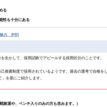
スト、キャリアコンサルタントなど150名以上の有資格者を執筆者・監修者として
ンなどの話をわかりやすく発信している点です。
める
た執筆者・監修者による執筆体制を築くことで、内容のわかりやすさはもちろんの
能性も十分にある
ています。
のコンシェルジュを目指します。
力 [PR]
験を生かして、採用試験でアピールする採用区分のことです。
自己推薦制度で採用されているようです。過去の選考で合格を
て」を基にご紹介します。
戦敗退や、ベンチ入りのみの方も含みます。）