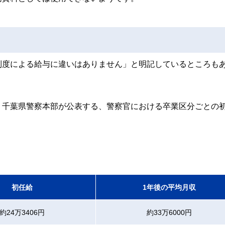
制度による給与に違いはありません」と明記しているところも
。千葉県警察本部が公表する、警察官における卒業区分ごとの
初任給
1年後の平均月収
約24万3406円
約33万6000円