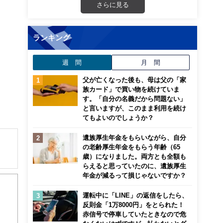
さらに見る
ランキング
週 間
月 間
父が亡くなった後も、母は父の「家
族カード」で買い物を続けていま
す。「自分の名義だから問題ない」
と言いますが、このまま利用を続け
てもよいのでしょうか？
遺族厚生年金をもらいながら、自分
の老齢厚生年金をもらう年齢（65
歳）になりました。両方とも全額も
らえると思っていたのに、遺族厚生
解でき
年金が減るって損じゃないですか？
画立
運転中に「LINE」の返信をしたら、
反則金「1万8000円」をとられた！
赤信号で停車していたときなので危
ンナ