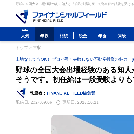
野球の全国大会出場経験のある知人が「自己推薦制度」で警察官の試験を受けるそ
人気
年収
相続
税金
年金
保険
トップ
>
年収
土地なしでもOK！ プロが導く失敗しない不動産投資の魅力 [P
野球の全国大会出場経験のある知人
そうです。初任給は一般受験よりも
執筆者 :
FINANCIAL FIELD編集部
配信日:
2024.09.06
更新日:
2025.10.21