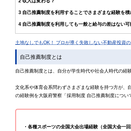
2
収入は変わる？
ー、公認会計士、社会保険労務士、行政書士、投資アナリ
え、むずかしく感じられる年金や税金、相続、保険、ロー
3
自己推薦制度を利用することでさまざまな経験を積
このように編集経験豊富なメンバーと金融や経済に精通し
4
自己推薦制度を利用しても一般と給与の差はない可
と、読み応えのあるコンテンツと確かな情報発信を実現し
私たちは、快適でより良い生活のアイデアを提供するお金
土地なしでもOK！ プロが導く失敗しない不動産投資の魅
自己推薦制度とは
自己推薦制度とは、自分が学生時代や社会人時代の経
文化系や体育会系問わずさまざまな経験を持つ方が、
の経験例を大阪府警察「採用制度 自己推薦制度につい
・各種スポーツの全国大会出場経験（全国大会一回