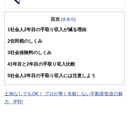
FinancialField編集部は、金融、経済に関する記事を、日々
の暮らしにどのような影響を与えるかという視点で、お金の
目次
知識がない方でも理解できるようわかりやすく発信していま
[
非表示
]
す。
1
社会人2年目の手取り収入が減る理由
編集部のメンバーは、ファイナンシャルプランナーの資格取
得者を中心に「お金や暮らし」に関する書籍・雑誌の編集経
2
住民税のしくみ
験者で構成され、企画立案から記事掲載まですべての工程に
関わることで、読者目線のコンテンツを追求しています。
3
社会保険料のしくみ
FinancialFieldの特徴は、ファイナンシャルプランナー、弁
4
1年目と2年目の手取り収入比較
護士、税理士、宅地建物取引士、相続診断士、住宅ローンア
ドバイザー、DCプランナー、公認会計士、社会保険労務
士、行政書士、投資アナリスト、キャリアコンサルタントな
5
社会人2年目の手取り収入には注意しよう
ど150名以上の有資格者を執筆者・監修者として迎え、むず
かしく感じられる年金や税金、相続、保険、ローンなどの話
をわかりやすく発信している点です。
土地なしでもOK！ プロが導く失敗しない不動産投資の魅
このように編集経験豊富なメンバーと金融や経済に精通した
力 [PR]
執筆者・監修者による執筆体制を築くことで、内容のわかり
やすさはもちろんのこと、読み応えのあるコンテンツと確か
な情報発信を実現しています。
私たちは、快適でより良い生活のアイデアを提供するお金の