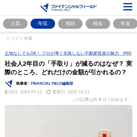
人気
年収
相続
税金
年金
トップ
>
年収
土地なしでもOK！ プロが導く失敗しない不動産投資の魅力 [PR]
社会人2年目の「手取り」が減るのはなぜ？ 実
際のところ、どれだけの金額が引かれるの？
執筆者 :
FINANCIAL FIELD編集部
配信日:
2024.09.12
更新日:
2025.10.21
この記事は約
4
分で読めます。