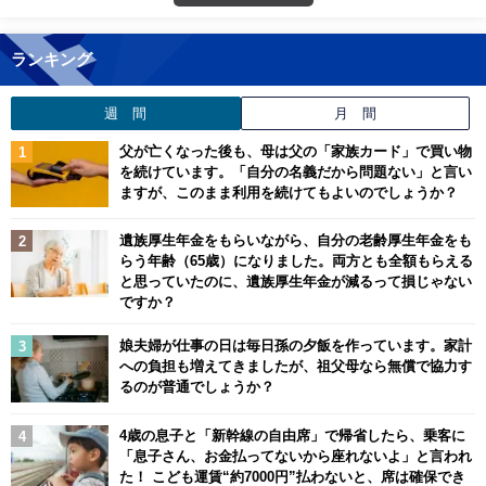
ランキング
週 間
月 間
父が亡くなった後も、母は父の「家族カード」で買い物
を続けています。「自分の名義だから問題ない」と言い
ますが、このまま利用を続けてもよいのでしょうか？
遺族厚生年金をもらいながら、自分の老齢厚生年金をも
らう年齢（65歳）になりました。両方とも全額もらえる
と思っていたのに、遺族厚生年金が減るって損じゃない
ですか？
娘夫婦が仕事の日は毎日孫の夕飯を作っています。家計
への負担も増えてきましたが、祖父母なら無償で協力す
るのが普通でしょうか？
4歳の息子と「新幹線の自由席」で帰省したら、乗客に
「息子さん、お金払ってないから座れないよ」と言われ
た！ こども運賃“約7000円”払わないと、席は確保でき