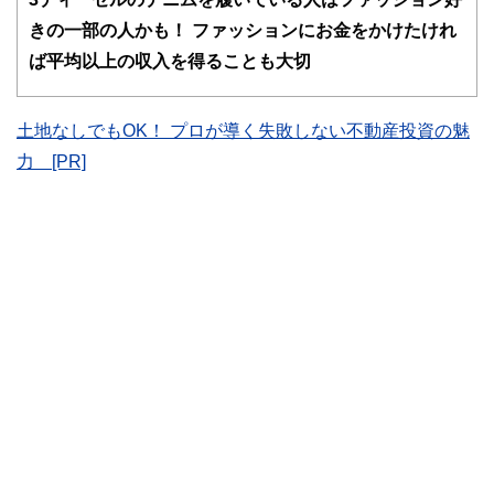
ドバイザー、DCプランナー、公認会計士、社会保険労務
士、行政書士、投資アナリスト、キャリアコンサルタントな
きの一部の人かも！ ファッションにお金をかけたけれ
ど150名以上の有資格者を執筆者・監修者として迎え、むず
ば平均以上の収入を得ることも大切
かしく感じられる年金や税金、相続、保険、ローンなどの話
をわかりやすく発信している点です。
このように編集経験豊富なメンバーと金融や経済に精通した
土地なしでもOK！ プロが導く失敗しない不動産投資の魅
執筆者・監修者による執筆体制を築くことで、内容のわかり
力 [PR]
やすさはもちろんのこと、読み応えのあるコンテンツと確か
な情報発信を実現しています。
私たちは、快適でより良い生活のアイデアを提供するお金の
コンシェルジュを目指します。