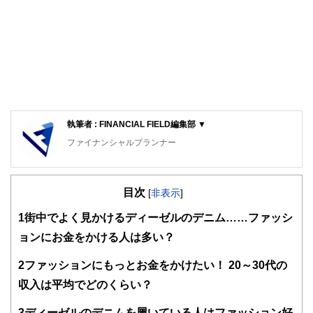
執筆者 : FINANCIAL FIELD編集部 ▼
ファイナンシャルプランナー
FinancialField編集部は、金融、経済に関する記事を、日々
の暮らしにどのような影響を与えるかという視点で、お金の
目次
知識がない方でも理解できるようわかりやすく発信していま
[
非表示
]
す。
1
街中でよく見かけるディーゼルのデニム……ファッシ
編集部のメンバーは、ファイナンシャルプランナーの資格取
ョンにお金をかける人は多い？
得者を中心に「お金や暮らし」に関する書籍・雑誌の編集経
験者で構成され、企画立案から記事掲載まですべての工程に
2
ファッションにもっとお金をかけたい！ 20～30代の
関わることで、読者目線のコンテンツを追求しています。
収入は平均でどのくらい？
FinancialFieldの特徴は、ファイナンシャルプランナー、弁
護士、税理士、宅地建物取引士、相続診断士、住宅ローンア
3
ディーゼルのデニムを履いている人はファッション好