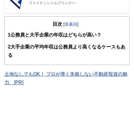
ファイナンシャルプランナー
FinancialField編集部は、金融、経済に関する記事を、日々
の暮らしにどのような影響を与えるかという視点で、お金の
目次
知識がない方でも理解できるようわかりやすく発信していま
[
非表示
]
す。
1
公務員と大手企業の年収はどちらが高い？
編集部のメンバーは、ファイナンシャルプランナーの資格取
得者を中心に「お金や暮らし」に関する書籍・雑誌の編集経
2
大手企業の平均年収は公務員より高くなるケースもあ
験者で構成され、企画立案から記事掲載まですべての工程に
る
関わることで、読者目線のコンテンツを追求しています。
FinancialFieldの特徴は、ファイナンシャルプランナー、弁
護士、税理士、宅地建物取引士、相続診断士、住宅ローンア
土地なしでもOK！ プロが導く失敗しない不動産投資の魅
ドバイザー、DCプランナー、公認会計士、社会保険労務
力 [PR]
士、行政書士、投資アナリスト、キャリアコンサルタントな
ど150名以上の有資格者を執筆者・監修者として迎え、むず
かしく感じられる年金や税金、相続、保険、ローンなどの話
をわかりやすく発信している点です。
このように編集経験豊富なメンバーと金融や経済に精通した
執筆者・監修者による執筆体制を築くことで、内容のわかり
やすさはもちろんのこと、読み応えのあるコンテンツと確か
な情報発信を実現しています。