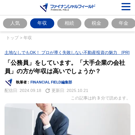
人気
年収
相続
税金
年金
トップ
>
年収
土地なしでもOK！ プロが導く失敗しない不動産投資の魅力 [PR]
「公務員」をしています。「大手企業の会社
員」の方が年収は高いでしょうか？
執筆者 :
FINANCIAL FIELD編集部
配信日:
2024.09.18
更新日:
2025.10.21
この記事は約
3
分で読めます。