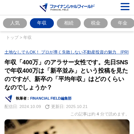
人気
年収
相続
税金
年金
トップ
>
年収
土地なしでもOK！ プロが導く失敗しない不動産投資の魅力 [PR]
年収「400万」のアラサー女性です。先日SNS
で年収400万は「新卒並み」という投稿を見た
のですが、新卒の「平均年収」はどのくらい
なのでしょうか？
執筆者 :
FINANCIAL FIELD編集部
配信日:
2024.10.09
更新日:
2025.10.21
この記事は約
4
分で読めます。