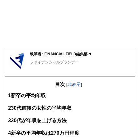
執筆者 : FINANCIAL FIELD編集部 ▼
ファイナンシャルプランナー
FinancialField編集部は、金融、経済に関する記事を、日々
の暮らしにどのような影響を与えるかという視点で、お金の
目次
知識がない方でも理解できるようわかりやすく発信していま
[
非表示
]
す。
1
新卒の平均年収
編集部のメンバーは、ファイナンシャルプランナーの資格取
得者を中心に「お金や暮らし」に関する書籍・雑誌の編集経
2
30代前後の女性の平均年収
験者で構成され、企画立案から記事掲載まですべての工程に
関わることで、読者目線のコンテンツを追求しています。
3
30代が年収を上げる方法
FinancialFieldの特徴は、ファイナンシャルプランナー、弁
4
新卒の平均年収は270万円程度
護士、税理士、宅地建物取引士、相続診断士、住宅ローンア
ドバイザー、DCプランナー、公認会計士、社会保険労務