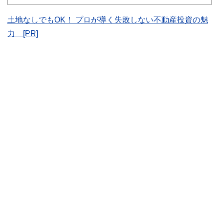
士、行政書士、投資アナリスト、キャリアコンサルタントな
ど150名以上の有資格者を執筆者・監修者として迎え、むず
土地なしでもOK！ プロが導く失敗しない不動産投資の魅
かしく感じられる年金や税金、相続、保険、ローンなどの話
力 [PR]
をわかりやすく発信している点です。
このように編集経験豊富なメンバーと金融や経済に精通した
執筆者・監修者による執筆体制を築くことで、内容のわかり
やすさはもちろんのこと、読み応えのあるコンテンツと確か
な情報発信を実現しています。
私たちは、快適でより良い生活のアイデアを提供するお金の
コンシェルジュを目指します。