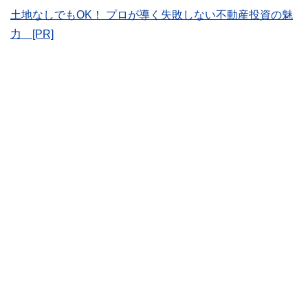
士、行政書士、投資アナリスト、キャリアコンサルタントな
土地なしでもOK！ プロが導く失敗しない不動産投資の魅
ど150名以上の有資格者を執筆者・監修者として迎え、むず
かしく感じられる年金や税金、相続、保険、ローンなどの話
力 [PR]
をわかりやすく発信している点です。
このように編集経験豊富なメンバーと金融や経済に精通した
執筆者・監修者による執筆体制を築くことで、内容のわかり
やすさはもちろんのこと、読み応えのあるコンテンツと確か
な情報発信を実現しています。
私たちは、快適でより良い生活のアイデアを提供するお金の
コンシェルジュを目指します。