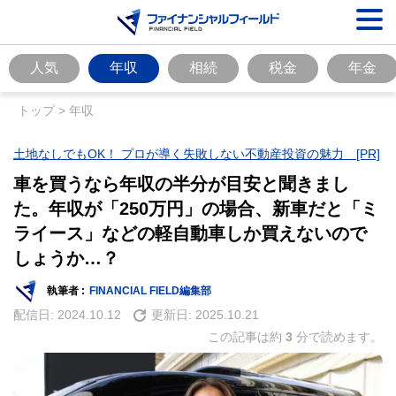
人気
年収
相続
税金
年金
トップ
>
年収
土地なしでもOK！ プロが導く失敗しない不動産投資の魅力 [PR]
車を買うなら年収の半分が目安と聞きまし
た。年収が「250万円」の場合、新車だと「ミ
ライース」などの軽自動車しか買えないので
しょうか…？
執筆者 :
FINANCIAL FIELD編集部
配信日:
2024.10.12
更新日:
2025.10.21
この記事は約
3
分で読めます。