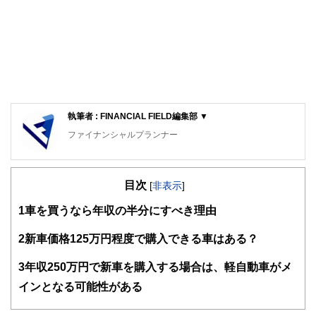
執筆者 : FINANCIAL FIELD編集部 ▼
ファイナンシャルプランナー
FinancialField編集部は、金融、経済に関する記事を、日々
の暮らしにどのような影響を与えるかという視点で、お金の
目次
知識がない方でも理解できるようわかりやすく発信していま
[
非表示
]
す。
1
車を買うなら年収の半分にすべき理由
編集部のメンバーは、ファイナンシャルプランナーの資格取
得者を中心に「お金や暮らし」に関する書籍・雑誌の編集経
2
新車価格125万円程度で購入できる車はある？
験者で構成され、企画立案から記事掲載まですべての工程に
関わることで、読者目線のコンテンツを追求しています。
3
年収250万円で新車を購入する場合は、軽自動車がメ
FinancialFieldの特徴は、ファイナンシャルプランナー、弁
インとなる可能性がある
護士、税理士、宅地建物取引士、相続診断士、住宅ローンア
ドバイザー、DCプランナー、公認会計士、社会保険労務